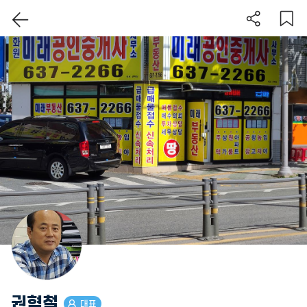
이 지역 보기
권혁철
대표