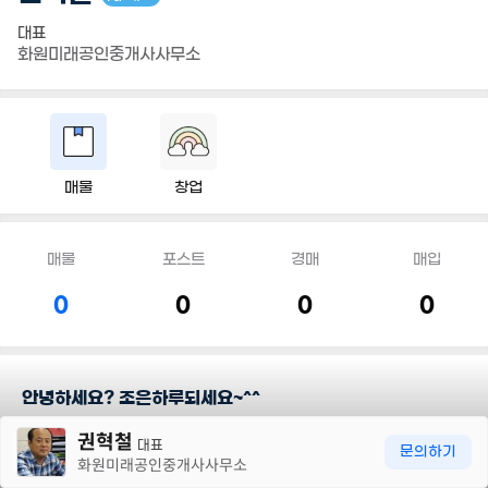
대표
화원미래공인중개사사무소
매물
창업
매물
포스트
경매
매입
0
0
0
0
안녕하세요? 조은하루되세요~^^
30m
권혁철
대표
담당지역
문의하기
화원미래공인중개사사무소