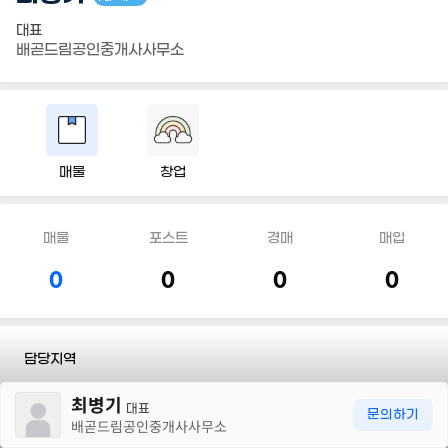
대표
배곧드림공인중개사사무소
매물
창업
매물
포스트
경매
매입
0
0
0
0
담당지역
30m
최병기
전화
010 4701 1249
대표
문의하기
배곧드림공인중개사사무소