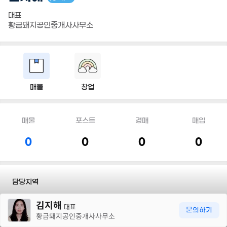
대표
황금돼지공인중개사사무소
매물
창업
매물
포스트
경매
매입
0
0
0
0
담당지역
30m
김지해
전화
010 7507 8264
대표
문의하기
황금돼지공인중개사사무소