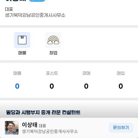
대표
생기복덕강남공인중개사사무소
매물
창업
매물
포스트
경매
매입
0
0
0
0
빌딩과 시행부지 중개 전문 컨설턴트
30m
이상태
대표
담당지역
문의하기
생기복덕강남공인중개사사무소