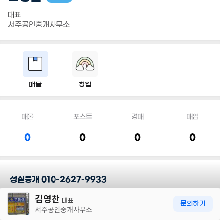
대표
서주공인중개사무소
매물
창업
매물
포스트
경매
매입
0
0
0
0
성실중개 010-2627-9933
30m
김영찬
대표
담당지역
문의하기
서주공인중개사무소