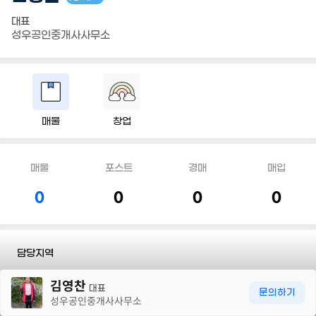
대표
성우공인중개사사무소
매물
창업
매물
포스트
경매
매입
0
0
0
0
담당지역
30m
김영찬
전화
010 5269 3267
대표
문의하기
성우공인중개사사무소