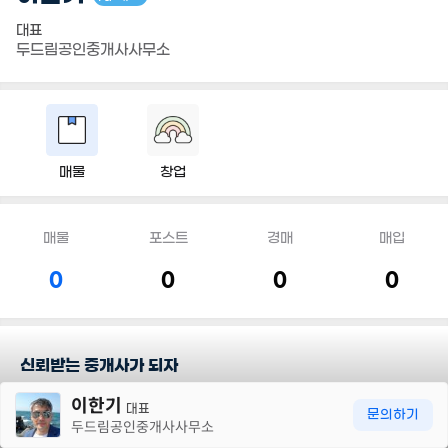
대표
두드림공인중개사사무소
매물
창업
매물
포스트
경매
매입
0
0
0
0
신뢰받는 중개사가 되자
30m
이한기
대표
담당지역
문의하기
두드림공인중개사사무소