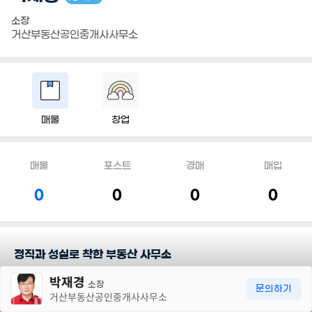
소장
거산부동산공인중개사사무소
매물
창업
매물
포스트
경매
매입
0
0
0
0
정직과 성실로 착한 부동산 사무소
30m
박재경
"거제도 땅을 당신 곁으로" 정직과 성실로 상담에 임하겠습니다. 당
소장
문의하기
거산부동산공인중개사사무소
신이 원하는 물건을 꼭 찾아서 드리겠습니다.
오늘도 좋은하루 되시길바랍니다.