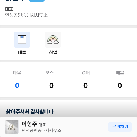
대표
인생공인중개사사무소
매물
창업
매물
포스트
경매
매입
0
0
0
0
찾아주셔서 감사합니다.
30m
이형주
반갑습니다.
대표
문의하기
인생공인중개사사무소
인생에 있어 최고의 중개 약속해드립니다.