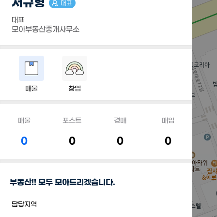
서규형
대표
대표
모아부동산중개사무소
매물
창업
매물
포스트
경매
매입
0
0
0
0
부동산!! 모두 모아드리겠습니다.
담당지역