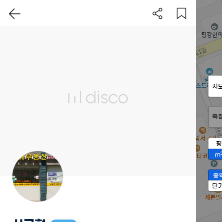
지
측
평
m
총
단