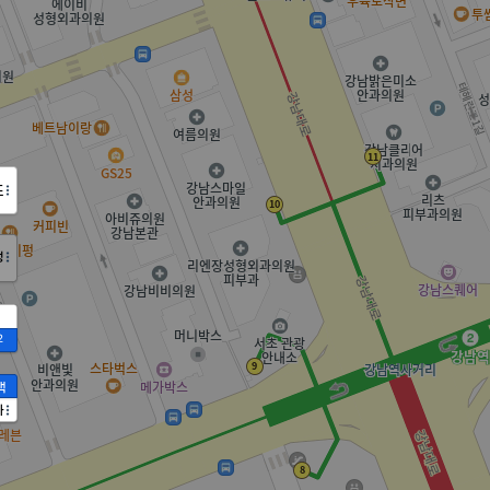
도
정
2
액
가