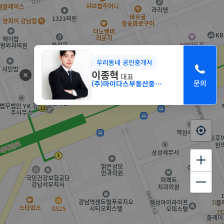
우리동네 공인중개사
이종혁
대표
(주)마이다스부동산중개법인 서초