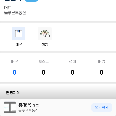
대표
늘푸른부동산
매물
창업
매물
포스트
경매
매입
0
0
0
0
담당지역
30m
홍경옥
전문유형
#단독/다가구
#아파트
#빌딩
#토지
대표
문의하기
늘푸른부동산
전화
010 5405 5850