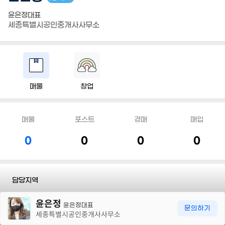
윤은정대표
세종특별시공인중개사사무소
매물
창업
매물
포스트
경매
매입
0
0
0
0
담당지역
30m
윤은정
전화
010 9311 8728
윤은정대표
문의하기
세종특별시공인중개사사무소