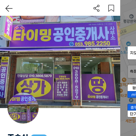
지
측
평
m
총
단