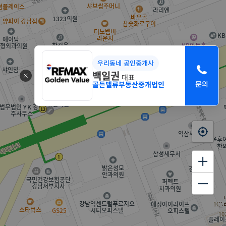
우리동네 공인중개사
백일권
대표
골든밸류부동산중개법인