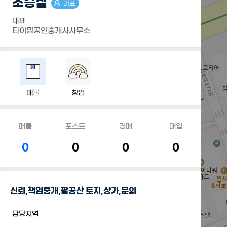
조승실
대표
대표
타이밍공인중개사사무소
매물
창업
매물
포스트
경매
매입
0
0
0
0
신뢰,책임중개,팔공산 토지,상가,문의
담당지역