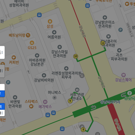
도
정
2
액
가