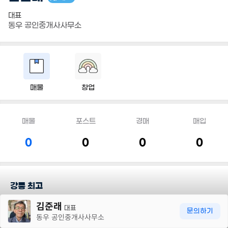
대표
동우 공인중개사사무소
매물
창업
매물
포스트
경매
매입
0
0
0
0
강릉 최고
30m
김준래
대표
담당지역
문의하기
동우 공인중개사사무소