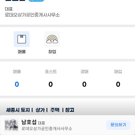
대표
로데오상가공인중개사사무소
매물
창업
매물
포스트
경매
매입
0
0
0
0
세종시 토지ㅣ 상가ㅣ 주택 ㅣ창고
30m
남호섭
세종시 나성동 소재 공인중개사입니다.
대표
문의하기
로데오상가공인중개사사무소
세종시와 세종시인근 외곽 부동산전문으로 하고있습니다
상가.토지,주택 , 창고, 경매 다양한 경험을 바탕으로 최적의 방향으로