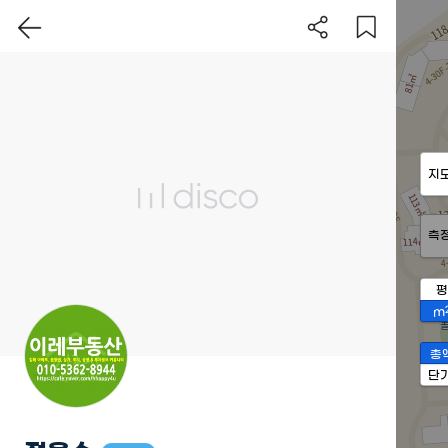
지
측
평
m
총
단