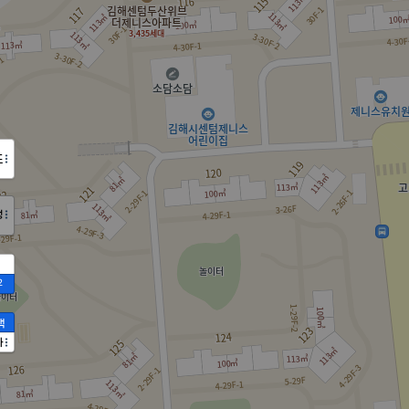
도
정
2
액
가