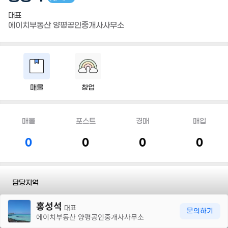
대표
에이치부동산 양평공인중개사사무소
매물
창업
매물
포스트
경매
매입
0
0
0
0
담당지역
30m
홍성석
전화
010 2128 4545
대표
문의하기
에이치부동산 양평공인중개사사무소