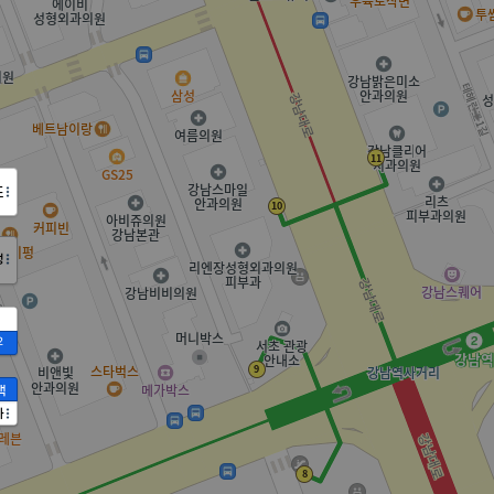
도
정
2
액
가