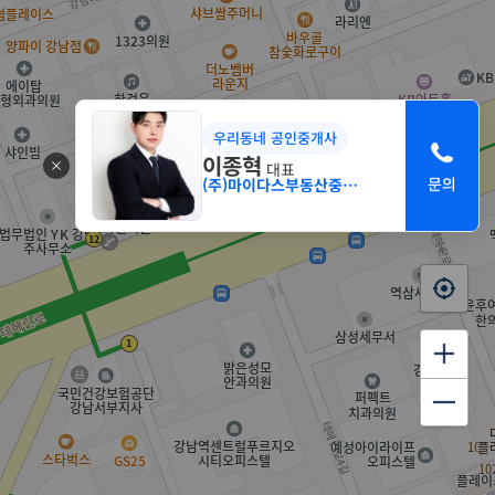
우리동네 공인중개사
이종혁
대표
(주)마이다스부동산중개법인 서초