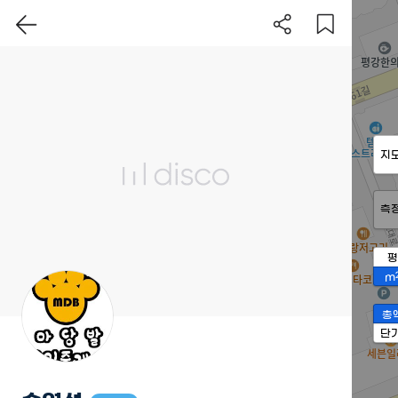
지
측
평
m
총
단