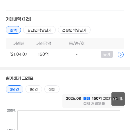
34m²
21억
거래내역
(1건)
'16. 03
총액
공급면적당단가
전용면적당단가
20억
8.
9.5억
'10. 11
'16.
'25. 07
거래일
거래금액
동/층/호
19.8억
8.5억
 42만
'17. 04
'21. 01
32m²
'21.04.07
150억
-
등기
월 51만
56m²
실거래가 그래프
1.25억
141억
3년간
1년간
전체
41억
39m²
매물
'22. 08
'23. 06
2026.08
매매
150억
39억
(2021.04)
m²
3.03억
'21. 05
전세 거래없음
2.2억
77m²
53m²
30m
300억
7.9억
월 70만
9.8억
70m²
30m²
'21. 03