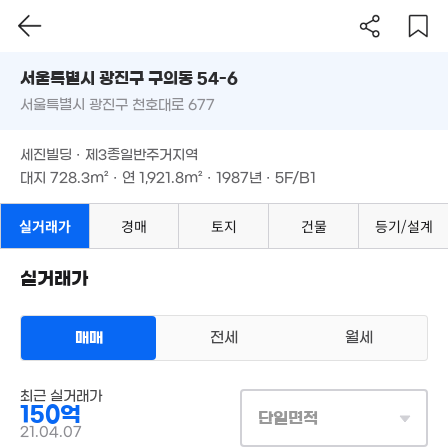
50억
62m²
'25. 05
서울시 광진구 구의동 54-6
1.16억
서울특별시 광진구 천호대로 677
월 6
도로명
33m²
21억
58
1.3억
서울특별시 광진구 구의동 54-6
필터
매물 탐색
'12. 06
32m²
4.5억
세진빌딩 · 제3종일반주거지역
3.46억
서울특별시 광진구 천호대로 677
68m²
70m²
대지
728.3m²
· 연
1,921.8m²
· 1987년 · 5F/B1
월 53만
20m²
3.97억
4.4억
62m²
세진빌딩 · 제3종일반주거지역
78m²
22.38억
매물
대지
728.3m²
· 연
1,921.8m²
· 1987년 · 5F/B1
'13. 05
실거래가
경매
토지
건물
등기/설계
24.5억
2.2억
'14. 11
94m²
실거래가
19.2억
15억
'26. 02
매매
전세
월세
매물
월 60만
'17. 06
0m²
54.8억
상업용건물
48억
'20. 10
최근 실거래가
매매 150억
'26. 06
실거래
150억
대지
728m²
/
연
1,922m²
13.6억
단일면적
계약일 '21. 04
'22. 02
21.04.07
월 44만