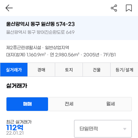
'13. 04
104m²
4,500만
울산시 동구 일산동 574-23
12.45억
41m²
'13. 02
울산광역시 동구 방어진순환도로 649
도로명
1.6억
울산광역시 동구 일산동 574-23
필터
매물 탐색
105m²
제2종근린생활시설 · 일반상업지역
울산광역시 동구 방어진순환도로 649
대지(합계)
1,160.9m²
· 연
2,980.56m²
· 2005년 · 7F/B1
5.45억
30억
1.3억
'12. 12
2억
제2종근린생활시설 · 일반상업지역
'09. 07
100m²
2. 02
대지(합계)
1,160.9m²
· 연
2,980.56m²
· 2005년 · 7F/B1
97억
32.5억
'22. 05
실거래가
경매
'22. 04
토지
건물
등기/설계
4억
'20. 12
16.8억
실거래가
'22. 04
4억
321m²
매매
전세
월세
상업용건물
최근 실거래가
매매 112억
실거래
6.3억
112억
대지
1,161m²
/
연
2,981m²
단일면적
'13. 10
계약일 '22. 01
22.01.21