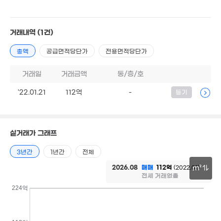
2.5억
'25. 09
거래내역
(1건)
총액
공급면적당단가
전용면적당단가
24.56억
1,038m²
3억
거래일
거래금액
동/층/호
9. 03
'22.01.21
112억
-
등기
7.5억
'21. 05
실거래가 그래프
52억
. 08
11.05
1.95억
3년간
1년간
전체
'06. 1
107m²
10.77억
2026.08
매매
112억
(2022.01)
m²
'16. 11
1.36억
전세 거래없음
경매
80m²
1.53억
30m
224억
21.4억
'23. 04
'21. 05