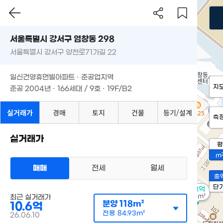
서울특별시 강서구 염창동 298
서울특별시 강서구 양천로71가길 22
일신건영휴먼빌아파트 · 준공업지역
지
준공 2004년 · 166세대 / 9호 · 19F/B2
실거래가
경매
토지
건물
등기/설계
측
실거래가
평
m
매매
전세
월세
총
단
8.3억
103m²
최근 실거래가
분양
118m²
10.6억
전용
84.93m²
26.06.10