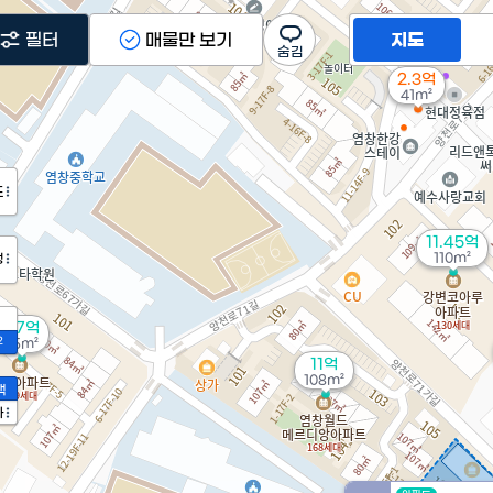
필터
매물만 보기
지도
2.3억
41m²
도
11.45억
110m²
정
6.7억
2
85m²
11억
108m²
액
가