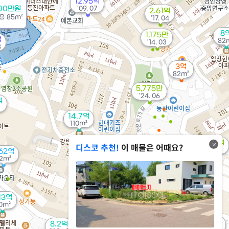
12.95억
000만원
'09. 07
2.61억
용
85m²
'17. 04
8
1,175만
억
82
'14. 03
8
3억
82m²
5,775만
'24. 06
억
14.7억
110m²
13.01억
디스코 추천!
이 매물은 어때요?
'11. 06
.62억
1.97억
2m²
65m²
13억
10m²
3.94억
50m²
1.7억
8.2억