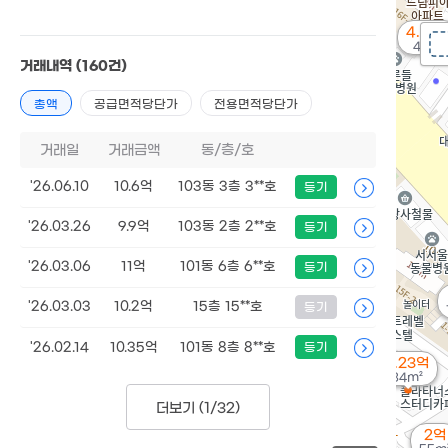
4.79
42m²
거래내역
(160건)
총액
공급면적당단가
전용면적당단가
거래일
거래금액
동/층/호
'26.06.10
10.6억
103동 3층 3**호
등기
'26.03.26
9.9억
103동 2층 2**호
등기
'26.03.06
11억
101동 6층 6**호
등기
'26.03.03
10.2억
15층 15**호
등기
'26.02.14
10.35억
101동 8층 8**호
등기
2.23억
34m²
더보기 (
1/32
)
2억