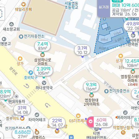
아파트
매매 10억 6
실거래
억
공급
118m²
/
전
계약일 '26. 06
49.8
'22. 0
7.4억
3.1억
81m²
'10. 12
12.45
108m²
2.39억
105m²
9.3억
116m²
8.9억
2
128m²
4
31억
'14. 08
8.
60억
22억
1
'26. 08
'14. 07
8,686만
27m²