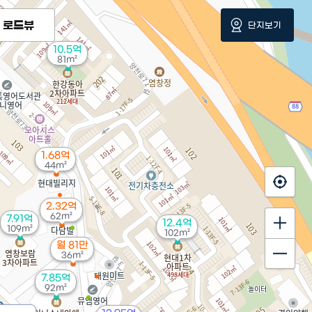
로드뷰
단지보기
10.5억
81m²
1.68억
44m²
2.32억
62m²
7.91억
12.4억
109m²
102m²
월 81만
36m²
7.85억
92m²