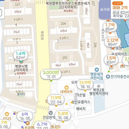
다세대
매매 2억
실거래
1.25억
공급
82m
계약일 '22
76m²
1.7억
85m²
2.12억
85m²
1.4억
52m²
1.5억
2
83m²
'
3,000만
'11. 01
13.9억
'18. 10
11.9억
'22. 04
5.8억
6억
'15. 08
'16. 05
1.7억
6.7억
13. 05
'22. 02