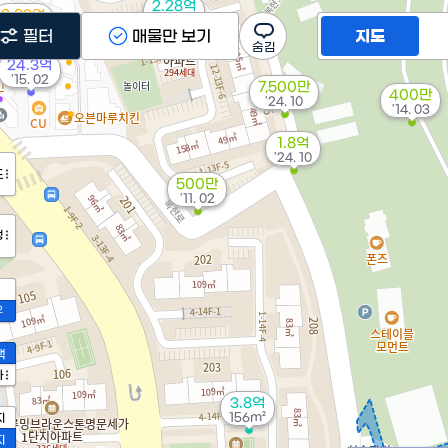
2.28억
2.83억
108m²
'21. 05
필터
매물만 보기
지도
24.3억
'15. 02
7,500만
400만
'24. 10
'14. 03
1.8억
'24. 10
도
500만
'11. 02
정
2
액
가
3.8억
156m²
지
지