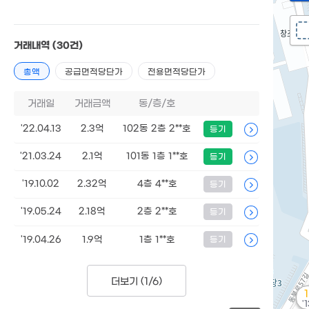
거래내역
(30건)
총액
공급면적당단가
전용면적당단가
거래일
거래금액
동/층/호
'22.04.13
2.3억
102동 2층 2**호
등기
'21.03.24
2.1억
101동 1층 1**호
등기
'19.10.02
2.32억
4층 4**호
등기
'19.05.24
2.18억
2층 2**호
등기
'19.04.26
1.9억
1층 1**호
등기
더보기 (
1/6
)
'