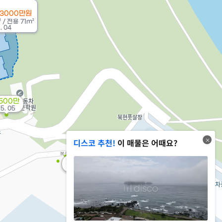
 3000만원
²
/
전용
71m²
. 04
,500만
15. 05
디스코 추천!
이 매물은 어때요?
2,183만
'24. 02
865만
'24. 02
5.05억
'19. 02