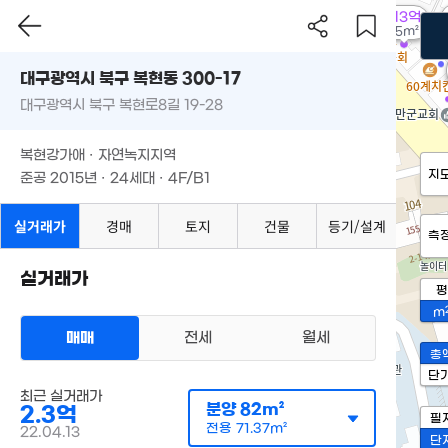
1.13억
35m²
대구광역시 북구 복현동 300-17
대구광역시 북구 복현로8길 19-28
복현강가애 · 자연녹지지역
지
준공 2015년 · 24세대 · 4F/B1
실거래가
경매
토지
건물
등기/설계
측
실거래가
평
m
매매
전세
월세
총
단
최근 실거래가
분양
82m²
2.3억
필
전용
71.37m²
22.04.13
단