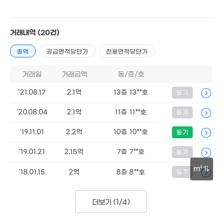
공급
103m²
/
전용
84m²
'20. 11
계약일 '21. 08
거래내역
(20건)
월 50만
44m²
총액
공급면적당단가
전용면적당단가
3.8억
1.77억
'17. 06
66m²
거래일
거래금액
동/층/호
2.06억
1억
60m²
2.8억
'11. 07
4.9억
'21.08.17
2.1억
13층 13**호
138m²
등기
'24. 03
'20.08.04
2.1억
11층 11**호
3,700만
등기
1.6억
4.76억
'24. 03
82m²
'20. 03
'19.11.01
2.2억
10층 10**호
등기
3.4억
'21. 12
'19.01.21
2.15억
7층 7**호
등기
m²
'18.01.15
2억
8층 8**호
등기
1.19억
73m²
30m
더보기 (
1/4
)