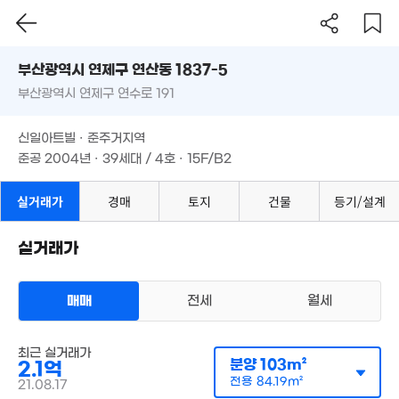
'25. 07
1.99억
9,000만
3.2억
부산시 연제구 연산동 1837-5
62m²
'13. 09
'24. 12
3.14
1.35억
부산광역시 연제구 연수로 191
도로명
'19. 0
87m²
부산광역시 연제구 연산동 1837-5
필터
매물 탐색
1.56억
.55억
2.8억
신일아트빌 · 준주거지역
'17. 04
3. 07
부산광역시 연제구 연수로 191
'20. 11
준공 2004년 · 39세대 / 4호 · 15F/B2
4.8억
'21. 08
신일아트빌 · 준주거지역
13.5억
1.55억
1.
'25. 03
57m²
준공 2004년 · 39세대 / 4호 · 15F/B2
'14.
1.53억
47m²
실거래가
경매
토지
건물
등기/설계
1.49억
2.45억
8.5억
34m²
'21. 04
5억
'17. 08
'21. 03
실거래가
1.1억
3.58억
38m²
'14. 07
3.2억
3억
'17. 08
4.12억
매매
전세
'20. 01
월세
'17. 06
1.42억
62m²
2.04억
.1억
78m²
7m²
5.2억
최근 실거래가
'12. 11
분양
103m²
2.1억
아파트
전용
84.19m²
21.08.17
3.
매매 2억 1000만원
16.1억
실거래
'21