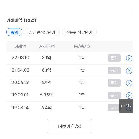
1.78억
6.8억
52m²
'17. 02
거래내역
(12건)
총액
공급면적당단가
전용면적당단가
2.1억
9,600만
3,680만
61m²
40m²
27m²
거래일
거래금액
동/층/호
'22.03.10
8.1억
1층
등기
2억
5.2억
4.5억
53m²
'13. 08
105m²
'21.04.02
8.1억
1층
등기
147.5억
2.8억
'20.06.26
6.9억
1층
'20. 12
등기
57m²
월 65만
'19.09.01
6.35억
1층
등기
23m²
6.77억
105m²
1.6억
5.1억
m²
'19.08.14
6.4억
1층
등기
68억
44m²
109m²
77.8억
9m²
30m
'21. 09
35억
8.9억
'26. 06
더보기 (
1/3
)
'18. 04