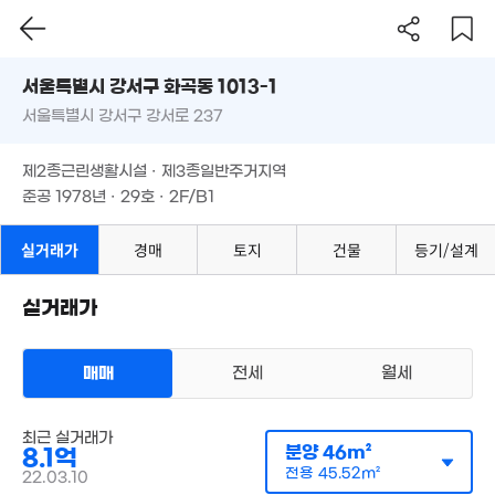
106m²
2.3억
서울시 강서구 화곡동 1013-1
66m²
서울특별시 강서구 강서로 237
도로명
4.1억
서울특별시 강서구 화곡동 1013-1
필터
매물 탐색
144m²
제2종근린생활시설 · 제3종일반주거지역
7.85억
서울특별시 강서구 강서로 237
105m²
준공 1978년 · 29호 · 2F/B1
48억
'17. 07
제2종근린생활시설 · 제3종일반주거지역
준공 1978년 · 29호 · 2F/B1
실거래가
경매
토지
건물
등기/설계
2.68억
42m²
10.5억
실거래가
매물
20억
253m²
'21. 06
6.6억
123m²
.7억
매매
전세
월세
12m²
5.33억
122m²
감정가 보기
상가사무실
월 60만
최근 실거래가
매매 8억 1000만원
분양
46m²
23m²
8.1억
실거래
8.56억
공급
46m²
/
전용
46m²
전용
45.52m²
6.6억
22.03.10
계약일 '22. 03
'26.08.14.
116m²