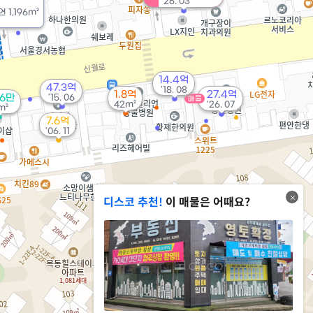
'26. 03
연
1,196m²
14.4억
47.3억
'18. 08
1.8억
27.4억
76만
'15. 06
매물
42m²
'26. 07
m²
7.6억
'06. 11
디스코 추천!
이 매물은 어때요?
21.8억
109m²