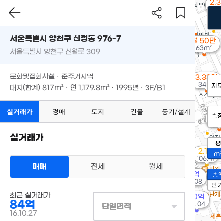
2.
83
서울특별시 양천구 신정동 976-7
월 50만
63m²
서울특별시 양천구 신월로 309
문화및집회시설 · 준주거지역
3.33억
34m²
지
대지(합계)
817m²
· 연
1,179.8m²
· 1995년 · 3F/B1
실거래가
경매
토지
건물
등기/설계
4.
측
68
실거래가
평
2.1억
m
'06. 11
매매
전세
월세
15억
총
매물
'09. 08
단
최근 실거래가
20억
84억
'10. 04
단일면적
16.10.27