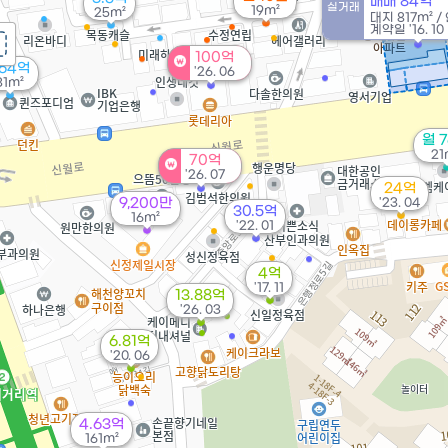
매매 84억
38m²
실거래
19m²
25m²
대지
817m²
/
계약일 '16. 10
100억
.64억
'26. 06
31m²
월 
21
70억
'26. 07
24억
9,200만
'23. 04
30.5억
16m²
'22. 01
4억
'17. 11
13.88억
'26. 03
6.81억
'20. 06
4.63억
161m²