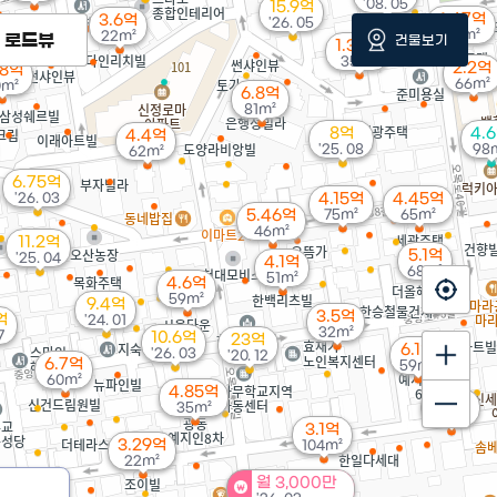
'08. 05
15.9억
4.67억
3.6억
'26. 05
116m²
22m²
로드뷰
건물보기
1.32억
35m²
2.2억
18억
66m²
0m²
6.8억
81m²
8억
4.
4.4억
'25. 08
98
62m²
6.75억
'26. 03
4.15억
4.45억
5.46억
75m²
65m²
46m²
11.2억
5.1억
'25. 04
4.1억
68m²
51m²
4.6억
59m²
9.4억
3.5억
억
'24. 01
32m²
7
10.6억
23억
6.1억
'26. 03
'20. 12
6.7억
59m²
60m²
4.85억
3.4억
35m²
30m²
3.1억
3.29억
104m²
22m²
월 3,000만