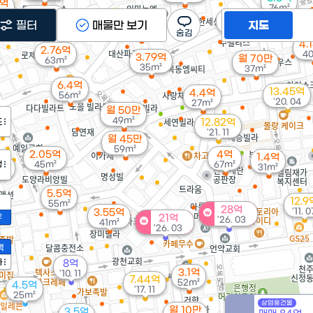
3억
76m²
월 74만
m²
2.88억
2.8억
2.4억
37m²
필터
매물만 보기
지도
21m²
18m²
48m²
4.
2.76억
4
3.79억
월 70만
63m²
35m²
37m²
6.4억
13.45억
4.4억
56m²
'20. 04
27m²
월 50만
49m²
도
12.82억
'21. 11
월 45만
59m²
2.05억
4억
1.4억
5억
정
45m²
67m²
31m²
m²
5.5억
12.9
55m²
28억
'11. 0
3.55억
2
21억
'26. 03
41m²
'26. 03
액
가
8억
3.1억
'10. 11
7.44억
52m²
4.5억
'17. 11
25m²
4.09억
상업용건물
월 10만
3.5억