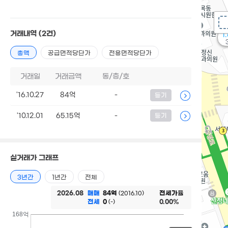
거래내역
(2건)
1
총액
공급면적당단가
전용면적당단가
거래일
거래금액
동/층/호
'16.10.27
84억
-
등기
'10.12.01
65.15억
-
등기
실거래가 그래프
3년간
1년간
전체
2026.08
매매
84억
전세가율
(2016.10)
전세
0
0.00%
(-)
168억