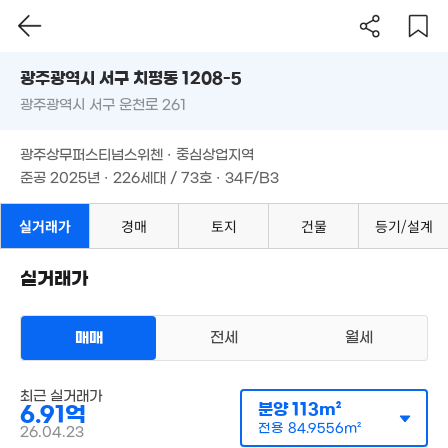
5.15억
259m²
광주시 서구 치평동 1208-5
광주광역시 서구 운천로 261
도로명
광주광역시 서구 치평동 1208-5
필터
매물 탐색
광주상무퍼스티넘스위첸 · 중심상업지역
광주광역시 서구 운천로 261
준공 2025년 · 226세대 / 73호 · 34F/B3
광주상무퍼스티넘스위첸 · 중심상업지역
준공 2025년 · 226세대 / 73호 · 34F/B3
매물
5,400만
52m²
경매
465억
실거래가
경매
토지
건물
등기/설계
'21. 06
실거래가
매매
전세
월세
아파트
최근 실거래가
매매 6억 9050만원
실거래
분양
113m²
6.91억
25.5억
공급
113m²
/
전용
85m²
계약일 '26. 04
'15. 06
전용
84.9556m²
26.04.23