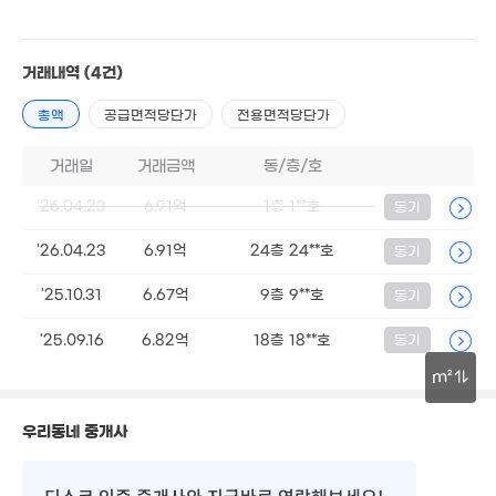
22억
'08. 08
거래내역
(4건)
총액
공급면적당단가
전용면적당단가
50억
'24. 09
거래일
거래금액
동/층/호
10.76억
'12. 07
3,400만
'26.04.23
6.91억
1층 1**호
등기
9.37억
38m²
1,782m²
'26.04.23
6.91억
24층 24**호
등기
'25.10.31
6.67억
9층 9**호
등기
36.5억
7.5억
'23. 06
127m²
3.3억
'25.09.16
6.82억
18층 18**호
등기
233m²
m²
30m
우리동네 중개사
6.93억
417m²
디스코 인증 중개사
와 지금바로 연락해보세요!