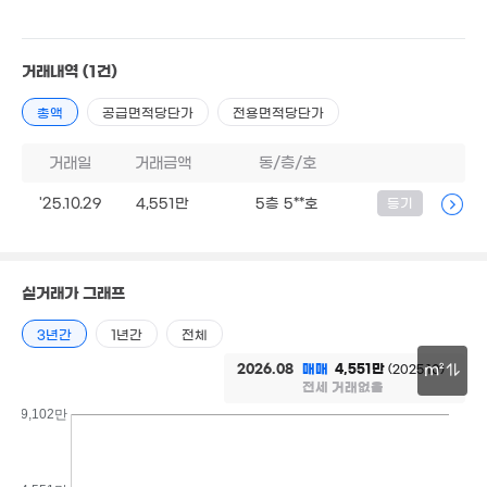
'20. 09
'22. 12
11.7억
4.07억
'21. 04
거래내역
(1건)
9.9억
'19. 09
'22. 05
1.9억
총액
공급면적당단가
전용면적당단가
2.1억
124m²
'13. 11
거래일
거래금액
동/층/호
'25.10.29
4,551만
5층 5**호
등기
5.12억
실거래가 그래프
'24. 05
5,335만
3년간
1년간
전체
3.5억
'19. 05
'11. 12
2026.08
매매
4,551만
(2025.10)
m²
4.11억
전세 거래없음
'17. 05
2.85억
30m
9,102만
'15. 11
2억
'21. 05