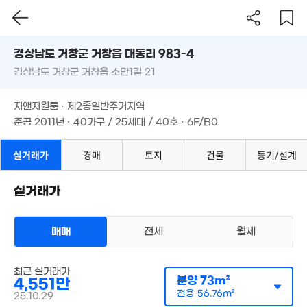
8.5억
'16. 04
경상남도 거창군 거창읍 대동리 983-4
경상남도 거창군 거창읍 소만1길 21
도로명
1.68억
6.16억
'26. 01
9,000만
경상남도 거창군 거창읍 대동리 983-4
'16. 02
필터
매물 탐색
'13. 02
지앤지원룸 · 제2종일반주거지역
경상남도 거창군 거창읍 소만1길 21
준공 2011년 · 40가구 / 25세대 / 40호 · 6F/B0
2.25억
1.8억
'14. 07
'15. 10
1.5억
지앤지원룸 · 제2종일반주거지역
'24. 12
준공 2011년 · 40가구 / 25세대 / 40호 · 6F/B0
4.21억
3.57억
'16. 06
'15. 09
실거래가
경매
토지
건물
등기/설계
1.48억
'21. 05
실거래가
3.4억
'22. 03
1.95억
매매
전세
월세
'25. 10
오피스텔
매매 4551만원
실거래
공급
73m²
/
전용
57m²
계약일 '25. 10
2.3억
최근 실거래가
분양
73m²
4,551만
'17. 09
전용
56.76m²
25.10.29
3억
22.1억