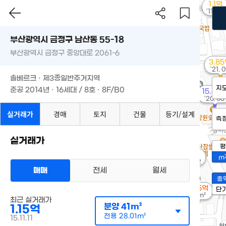
1.1억
'11. 03
부산광역시 금정구 남산동 55-18
부산광역시 금정구 중앙대로 2061-6
3.8
'21. 
솔베르크 · 제3종일반주거지역
지
준공 2014년 · 16세대 / 8호 · 8F/B0
15.65
'20. 06
실거래가
경매
토지
건물
등기/설계
측
실거래가
평
18억
m
'14. 02
매매
전세
월세
총
1.05억
단
79m²
최근 실거래가
분양
41m²
1.15억
전용
28.01m²
15.11.11