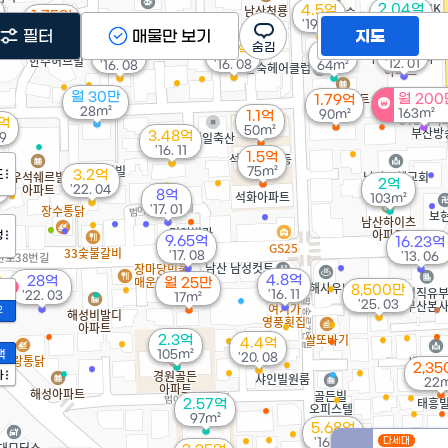
2.04억
4.5억
1.75억
101m²
'19. 12
82m²
필터
매물만 보기
지도
25억
5.5억
5.9억
1.7억
'12. 01
'16. 08
'16. 08
64m²
월 30만
월 200
1.79억
28m²
163m²
90m²
1.1억
5억
50m²
3.48억
09
'16. 11
1.5억
75m²
도
3.2억
억
2억
'22. 04
8억
103m²
'17. 01
정
9.65억
16.23억
'17. 08
'13. 06
4.8억
28억
월 25만
매물
8,500만
'16. 11
'22. 03
17m²
'25. 03
2
2.3억
4.4억
액
105m²
'20. 08
2,3
가
22m
2.57억
97m²
5.68억
'16. 03
다세대