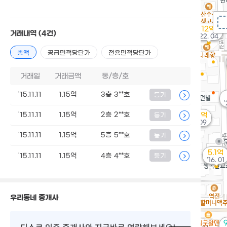
12억
거래내역
(4건)
'22. 04
총액
공급면적당단가
전용면적당단가
거래일
거래금액
동/층/호
'15.11.11
1.15억
3층 3**호
등기
'
'15.11.11
1.15억
2층 2**호
3.19억
등기
'16. 09
'15.11.11
1.15억
5층 5**호
등기
5.1억
'15.11.11
1.15억
4층 4**호
등기
'16. 01
우리동네 중개사
디스코 인증 중개사
와 지금바로 연락해보세요!