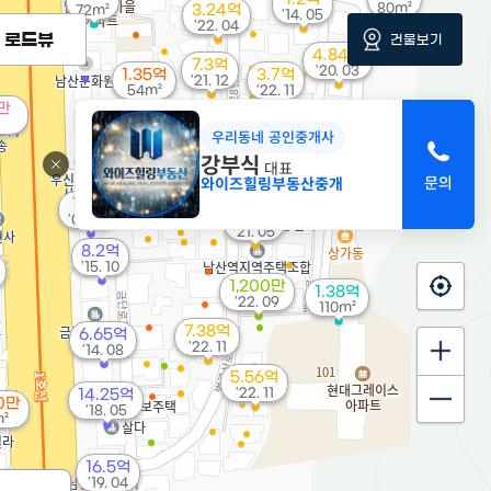
80m²
3.24억
72m²
'14. 05
'22. 04
로드뷰
건물보기
4.84억
7.3억
'20. 03
1.35억
3.7억
'21. 12
54m²
'22. 11
만
6억
우리동네 공인중개사
'21. 06
13.5억
강부식
'22. 11
대표
2.7억
와이즈힐링부동산중개
82m²
1.4억
6.5억
'08. 07
'21. 05
8.2억
'15. 10
1,200만
1.38억
'22. 09
110m²
7.38억
6.65억
'22. 11
'14. 08
5.56억
'22. 11
14.25억
50만
'18. 05
²
16.5억
'19. 04