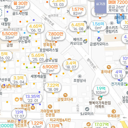
2.35억
매매 720
월 30만
9,1
실거래
'13. 03
공급
26m²
22m²
30
1.57억
1.55억
계약일 '15. 1
82m²
87m²
1
1.56억
6.45억
4.65억
'22
0m²
'16. 08
'06. 12
5,500만
7,800만
4
33m²
24m²
'1
5억
5.65억
26. 02
1
'25. 03
'11.
3.4억
6,900만
'18. 07
21m²
4억
'11. 12
3.3억
'26. 04
7.22억
1.9억
'18. 09
103m²
13.35억
'22. 01
13억
'17. 07
1.22억
17.07억
9,000만
1.13억
67m²