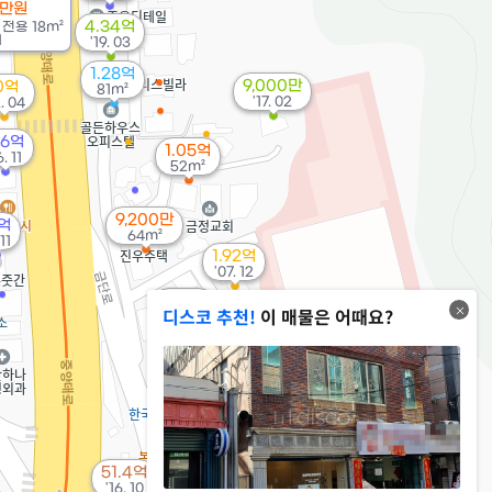
0만원
00만
4.34억
/
전용
18m²
m²
1
'19. 03
1.28억
9,000만
0억
81m²
'17. 02
. 04
.6억
1.05억
6. 11
52m²
9,200만
0억
64m²
 11
1.92억
'07. 12
1.22억
디스코 추천!
이 매물은 어때요?
82m²
51.4억
20억
'16. 10