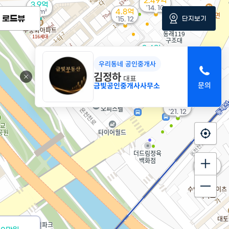
2.49억
3.9억
'14. 10
4.8억
91m²
로드뷰
단지보기
'15. 12
2.4억
104m²
월 30만
우리동네 공인중개사
26m²
김정하
5,900만
대표
44m²
금빛공인중개사사무소
6,550만
37m²
4.11억
'21. 12
3.1억
104m²