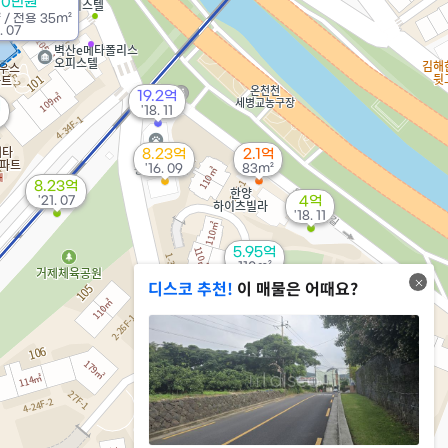
00만원
²
/
전용
35m²
 07
19.2억
억
'18. 11
8.23억
2.1억
'16. 09
83m²
8.23억
'21. 07
4억
'18. 11
5.95억
110m²
디스코 추천!
이 매물은 어때요?
5.1억
111m²