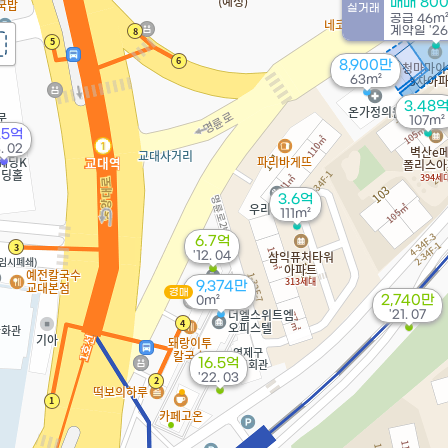
매매 80
실거래
공급
46m
계약일 '26.
8,900만
63m²
3.48
107m²
25억
. 02
3.6억
111m²
6.7억
'12. 04
9,374만
경매
2,740만
0m²
'21. 07
16.5억
'22. 03