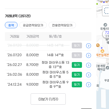
거래내역
(251건)
총액
공급면적당단가
전용면적당단가
7
'23
거래일
거래금액
동/층/호
'26.07.20
8,000만
14층 14**호
등기
'26.07.20
8,000만
14층 14**호
등기
청마 마이우스동 13
'26.02.27
8,700만
등기
층 13**호
청마 마이우스동 5
'26.02.06
8,000만
등기
층 5**호
청마 마이우스동 9
'24.12.24
9,000만
등기
층 9**호
더보기 (
1/51
)