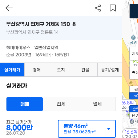
부산광역시 연제구 거제동 150-8
부산광역시 연제구 명륜로 14
청마마이우스 · 일반상업지역
지
준공 2003년 · 169세대 · 15F/B1
14
'13
실거래가
경매
토지
건물
등기/설계
측
실거래가
평
m
26.8억
매매
전세
월세
'26. 07
총
단
최근 실거래가
분양
46m²
8,000만
전용
35.0625m²
16.6억
26.07.20
'20. 07