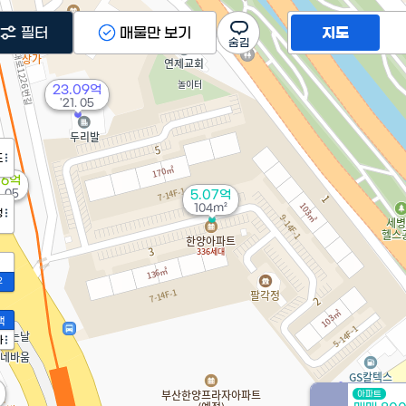
필터
매물만 보기
지도
23.09억
'21. 05
도
.6억
. 05
5.07억
104m²
정
2
액
가
아파트