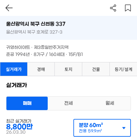
1.5억
17억
'13. 01
울산시 북구 신천동 337
'21. 06
1.84억
울산광역시 북구 호계로 327-3
도로명
'12. 11
울산광역시 북구 신천동 337
필터
매물 탐색
6,378만
귀영하이야트 · 제3종일반주거지역
3,500만
울산광역시 북구 호계로 327-3
'06. 07
5.1
준공 1994년 · 8가구 / 160세대 · 15F/B1
'23. 10
'26. 
200만
'19. 11
귀영하이야트 · 제3종일반주거지역
2.32억
준공 1994년 · 8가구 / 160세대 · 15F/B1
102m²
실거래가
경매
토지
건물
등기/설계
1.89억
61m²
실거래가
2.
'15
매매
전세
월세
아파트
매매 8800만원
실거래
최근 실거래가
공급
60m²
/
전용
60m²
분양
60m²
8,800만
계약일 '26. 03
전용
59.9m²
26.03.30