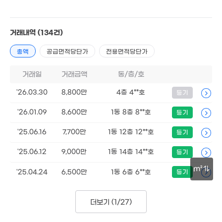
거래내역
(134건)
총액
공급면적당단가
전용면적당단가
9,500만
85m²
거래일
거래금액
동/층/호
'26.03.30
8,800만
4층 4**호
등기
1.55억
'26.01.09
8,600만
1동 8층 8**호
'24. 11
등기
'25.06.16
7,700만
1동 12층 12**호
등기
3.82억
'07. 07
'25.06.12
9,000만
1동 14층 14**호
등기
m²
'25.04.24
6,500만
1동 6층 6**호
등기
30m
9.9억
더보기 (
1/27
)
'17. 03