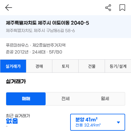
2.82억
'15. 01
'10. 11
제주도 제주시 이도이동 2040-5
7.45
'18. 07
제주특별자치도 제주시 구남동6길 58-6
도로명
9억
제주특별자치도 제주시 이도이동 2040-5
필터
매물 탐색
'14. 12
푸르미하우스 · 제2종일반주거지역
14억
제주특별자치도 제주시 구남동6길 58-6
준공 2012년 · 24세대 · 5F/B0
'22. 10
1.7억
'10. 12
2.73억
푸르미하우스 · 제2종일반주거지역
11.7억
'13. 04
8.35억
15
'21. 11
준공 2012년 · 24세대 · 5F/B0
'20. 06
'16. 
3.5억
실거래가
경매
토지
건물
등기/설계
97m²
12억
2.7억
'21. 11
실거래가
82m²
5.1억
매매
전세
월세
'20. 07
3.95억
111m²
다세대
3.85억
최근 실거래가
월세 200만원/53만원
매물
실거래
분양
41m²
없음
109m²
2.2억
공급
41m²
/
전용
32m²
86m²
계약일 '25. 11
전용
32.49m²
-
1.1억