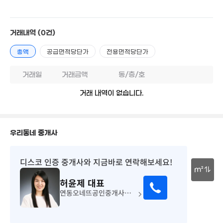
5. 05
4.2억
3.8억
123m²
98m²
1.67억
62m²
거래내역
(0건)
2,750만
'25. 05
3.78억
100m²
총액
공급면적당단가
전용면적당단가
3.5억
3.6억
1억
97m²
100m²
38m²
거래일
거래금액
동/층/호
2.8억
17.5억
75m²
거래 내역이 없습니다.
'17. 11
10.83억
'13. 10
우리동네 중개사
디스코 인증 중개사
와 지금바로 연락해보세요!
m²
허윤제
대표
30m
연동오네뜨공인중개사사무소
5.45억
104m²