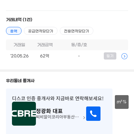
'26. 07
매물
'07. 04
12
65억
'21. 
650억
'26. 07
'26. 08
거래내역
(1건)
총액
공급면적당단가
전용면적당단가
65억
거래일
거래금액
동/층/호
59억
'23. 10
'19. 10
'20.05.26
62억
-
등기
72억
. 05
22억
80억
2,500만
'13. 05
'25. 07
15m²
13
'26.
우리동네 중개사
2.1억
35m²
95.17억
'23. 09
디스코 인증 중개사
와 지금바로 연락해보세요!
80억
3.79억
m²
83억
'26. 07
39m²
매물
'26. 07
24.75억
정광화
대표
30m
'24. 03
씨비알이코리아부동산중개주식회사
88.99억
'24. 12