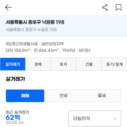
'26. 07
'26. 08
71억
매물
서울시 종로구 낙원동 198
'26. 03
서울특별시 종로구 수표로 108
도로명
120억
서울특별시 종로구 낙원동 198
125억
필터
매물 탐색
147억
'26. 08
매물
제2종근린생활시설 · 일반상업지역
'25. 07
월 80만
'25. 11
서울특별시 종로구 수표로 108
40m²
대지
158.8m²
· 연
834.46m²
· 1969년 · 6F/B1
54.2억
33억
1.9억
'24. 09
'23. 02
'21. 10
제2종근린생활시설 · 일반상업지역
105억
매물
대지
158.8m²
· 연
834.46m²
· 1969년 · 6F/B1
'17. 11
5,000만
'21. 03
228억
1.65억
실거래가
경매
토지
건물
등기/설계
'26. 08
75.3억
43m²
5.4억
'25. 04
'21. 03
실거래가
250억
'26. 08
11억
'23. 09
매매
전세
월세
38.5억
매물
44.8억
'26. 04
34.9억
상업용건물
매물
'26. 01
'25. 11
매매 62억
최근 실거래가
실거래
9억
대지
159m²
/
연
834m²
62억
'23. 05
단일면적
계약일 '20. 05
20.05.26
159.99억
4.49억