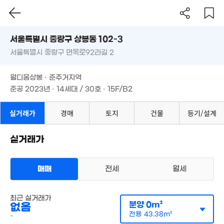
서울시 중랑구 상봉동 102-3
서울특별시 중랑구 면목로92라길 2
도로명
280억
서울특별시 중랑구 상봉동 102-3
필터
'26. 01
매물 탐색
2.92억
월디움상봉 · 준주거지역
35m²
서울특별시 중랑구 면목로92라길 2
준공 2023년 · 14세대 / 30호 · 15F/B2
월디움상봉 · 준주거지역
1.5억
준공 2023년 · 14세대 / 30호 · 15F/B2
55m²
8.5억
실거래가
경매
토지
건물
등기/설계
45억
402m²
9.
매물
'24. 12
'07.
실거래가
9.2억
14.8억
월 5만
1.25억
'17. 05
월 11만
'18. 06
42m²
12.41억
21m²
24m²
'20. 09
매매
전세
월세
6.3억
월 66만
월 10만
경매
58m²
33m²
34m²
다세대
최근 실거래가
월 45만
매매 4억 6500만원
분양
0m²
없음
실거래
42m²
공급
61m²
/
전용
45m²
전용
43.38m²
-
계약일 '25. 05
1.98억