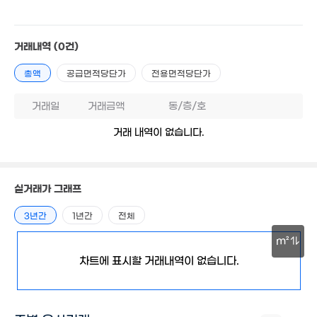
1.3억
1.93억
33m²
29m²
35m²
1.55억
31m²
4.5억
거래내역
(0건)
'18. 03
3.5억
1.5억
2.9억
63m²
28m²
39m²
2.3억
월 5만
1.85억
총액
공급면적당단가
전용면적당단가
29m²
36m²
26m²
월 110만
거래일
거래금액
동/층/호
55m²
월 72만
42m²
거래 내역이 없습니다.
2.1억
46m²
3억
5.8
38m²
72
17억
실거래가 그래프
월 6만
'26. 03
56m²
월 26만
3년간
1년간
전체
33m²
2.5억
7억
66m²
m²
2.82
'17. 03
경매
월 43만
30m²
차트에 표시할 거래내역이 없습니다.
30m
20m²
2.6억
570억
6.8
매물
26m²
'20. 07
'26. 0