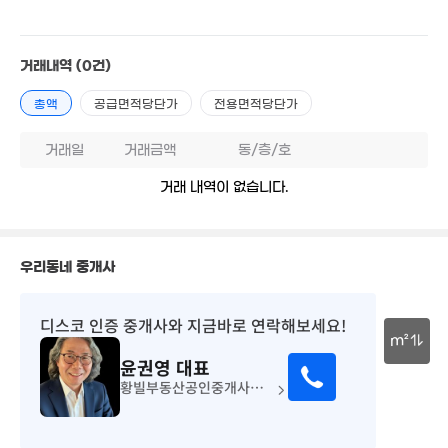
월 31만
6.22
23m²
692m²
5.25억
'23. 09
거래내역
(0건)
총액
공급면적당단가
전용면적당단가
39.9억
7,500만
'25. 12
51m²
18.7억
거래일
거래금액
동/층/호
'14. 11
12억
거래 내역이 없습니다.
'25. 12
88억
'19. 03
8.68억
'15. 05
우리동네 중개사
68.5억
8.8억
'21. 06
'14. 02
16억
디스코 인증 중개사
와 지금바로 연락해보세요!
월 7
매물
'21. 04
34m
m²
2.2억
윤권영
대표
9.9억
'20. 03
매물
23억
30m
'11. 09
황빌부동산공인중개사사무소
'20. 11