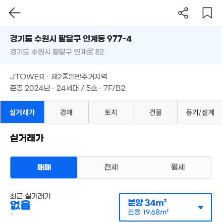
82m²
24m²
41m²
경기도 수원시 팔달구 인계동 977-4
13억
경기도 수원시 팔달구 인계로 82
도로명
'09. 02
12.35억
8,600만
'13. 08
41m²
경기도 수원시 팔달구 인계동 977-4
필터
매물 탐색
1.9억
JTOWER · 제2종일반주거지역
경기도 수원시 팔달구 인계로 82
40m²
준공 2024년 · 24세대 / 5호 · 7F/B2
JTOWER · 제2종일반주거지역
54.3억
16억
준공 2024년 · 24세대 / 5호 · 7F/B2
월 37만
'17. 06
'26. 07
30m²
실거래가
경매
토지
건물
등기/설계
7,280만
18m²
실거래가
매매
전세
월세
40.5억
'22. 03
다세대
최근 실거래가
매매 22억 5000만원
.29억
실거래
분양
34m²
없음
공급
0m²
/
전용
395m²
. 08
계약일 '19. 02
전용
19.68m²
-