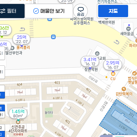
'20. 09
22.3억
필터
매물만 보기
지도
'21. 04
936만
2. 12
25억
'22. 07
16억
2. 05
도
3.41억
2.95억
'16. 12
'16. 07
정
2
액
1.45억
가
80m²
지
지