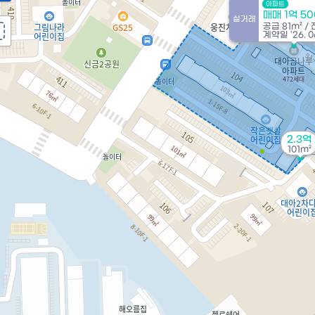
아파트
매매 1억 5
실거래
공급
81m²
/
계약일 '26. 0
2.3억
101m²