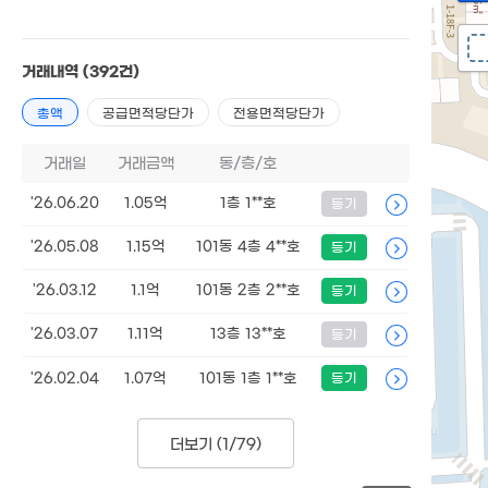
거래내역
(392건)
총액
공급면적당단가
전용면적당단가
거래일
거래금액
동/층/호
'26.06.20
1.05억
1층 1**호
등기
'26.05.08
1.15억
101동 4층 4**호
등기
'26.03.12
1.1억
101동 2층 2**호
등기
'26.03.07
1.11억
13층 13**호
등기
'26.02.04
1.07억
101동 1층 1**호
등기
더보기 (
1/79
)