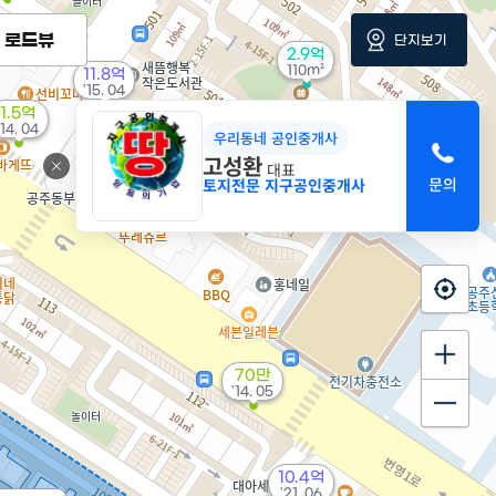
로드뷰
단지보기
2.9억
110m²
11.8억
'15. 04
1.5억
'14. 04
우리동네 공인중개사
고성환
대표
108만
토지전문 지구공인중개사
'06. 06
70만
'14. 05
10.4억
'21. 06