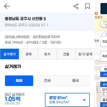
충청남도 공주시 신관동 5
1,
충청남도 공주시 신금2길 47-1
'1
대아곰나루아파트 · 제2종일반주거지역
'2
지
준공 1996년 · 491세대 / 3호 · 15F/B1
실거래가
경매
토지
건물
등기/설계
측
실거래가
평
m
매매
전세
월세
총
단
최근 실거래가
분양
81m²
1.05억
필
전용
59.67m²
26.06.20
단