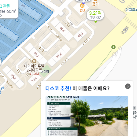
00만원
전용
60m²
3.21억
6
'19. 07
디스코 추천!
이 매물은 어때요?