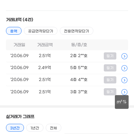
65m²
2억
7.05억
82m²
거래내역
(4건)
'20. 06
월 20만
총액
공급면적당단가
전용면적당단가
69m²
2,676만
거래일
거래금액
동/층/호
'21. 07
'20.06.09
2.51억
2층 2**호
등기
'20.06.09
2.49억
5층 5**호
등기
'20.06.09
2.51억
4층 4**호
등기
3,500만
4.45억
'21. 08
85m²
'20.06.09
2.51억
3층 3**호
등기
m²
30m
실거래가 그래프
3년간
1년간
전체