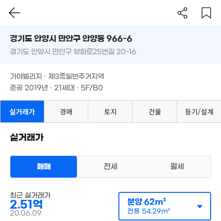
28.3억
72m²
2.68억
'16. 03
1.65억
'22. 04
경기도 안양시 만안구 안양동 966-6
53m²
63m²
경기도 안양시 만안구 양화로25번길 20-16
도로명
2.8억
7.9억
경기도 안양시 만안구 안양동 966-6
필터
매물 탐색
'19. 06
'23. 04
가야빌리지 · 제3종일반주거지역
5.7억
500만
경기도 안양시 만안구 양화로25번길 20-16
준공 2019년 · 21세대 · 5F/B0
1.75억
'17. 09
'23. 01
63m²
9,000만
1.6억
가야빌리지 · 제3종일반주거지역
60m²
3.18억
76m²
준공 2019년 · 21세대 · 5F/B0
77m²
2.3억
실거래가
경매
토지
건물
등기/설계
39m²
1,500만
'16. 03
실거래가
1억
2.3억
'22. 04
69m²
1.14억
매매
전세
월세
41m²
2.3억
다세대
3,238만
'20. 06
매매 2억 5100만원
3,100만
실거래
'21. 01
공급
62m²
/
전용
54m²
37m²
최근 실거래가
계약일 '20. 06
분양
62m²
2.51억
전용
54.29m²
20.06.09
1.7억