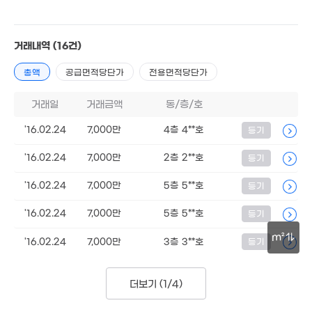
월 62만
1.95억
48m²
95m²
5.75억
'21. 11
거래내역
(16건)
1.35억
4.55억
1.6억
12.85억
11.8억
66m²
'09. 06
78m²
'17. 06
'16. 12
총액
공급면적당단가
전용면적당단가
거래일
거래금액
동/층/호
'16.02.24
7,000만
4층 4**호
등기
'16.02.24
7,000만
2층 2**호
등기
'16.02.24
7,000만
5층 5**호
등기
'16.02.24
7,000만
5층 5**호
등기
m²
'16.02.24
7,000만
3층 3**호
등기
30m
더보기 (
1/4
)