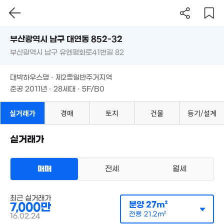
2.6억
월 42만
96m²
월 45만
36m²
부산시 남구 대연동 852-32
43m²
부산광역시 남구 유엔평화로41번길 82
도로명
200만
월 30만
11. 12
1.73억
부산광역시 남구 대연동 852-32
월 36만
필터
매물 탐색
21m²
80m²
1.73억
대박하우스명 · 제2종일반주거지역
32m²
부산광역시 남구 유엔평화로41번길 82
87m²
준공 2011년 · 28세대 · 5F/B0
1.87억
월 40만
월 34만
57m²
24m²
월 36만
26m²
대박하우스명 · 제2종일반주거지역
17m²
5,8
준공 2011년 · 28세대 · 5F/B0
월 27만
1.8억
21
.2억
2억
25m²
100m²
3m²
24m²
실거래가
경매
토지
건물
등기/설계
7,000만
1.8억
월 42만
23m²
2.02억
82m²
4억
30m²
'07. 08
'19. 11
실거래가
4,550만
2.4억
1.17억
35m²
95m²
80m²
매매
전세
월세
월 27만
2.33억
월 29만
월 29만
30m²
96m²
82m²
22m²
다세대
최근 실거래가
매매 7000만원
월 29만
실거래
분양
27m²
7,000만
월 67만
공급
27m²
/
전용
21m²
21m²
월 29만
0m²
계약일 '16. 02
8,900만
전용
21.2m²
16.02.24
21m²
24m²