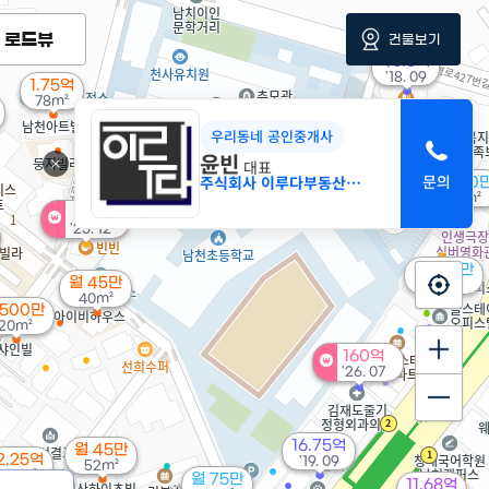
로드뷰
건물보기
40.3억
'18. 09
1.75억
78m²
우리동네 공인중개사
3.8억
윤빈
대표
'16. 03
주식회사 이루다부동산중개법인
5,800
37m²
15억
'25. 12
월 120만
월 45만
0m²
40m²
,500만
20m²
160억
'26. 07
16.75억
월 45만
2.25억
'19. 09
52m²
86m²
월 75만
11.68억