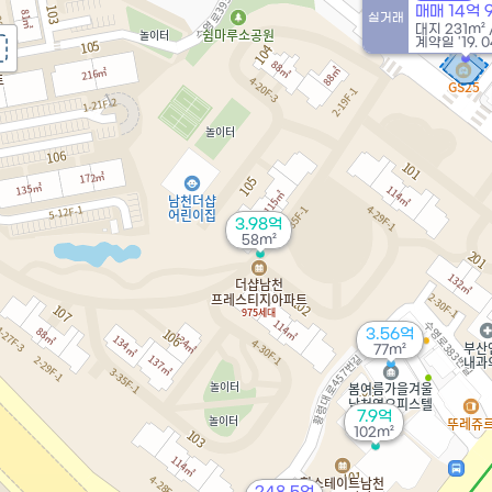
매매 14억 
실거래
대지
231m²
계약일 '19. 0
3.98억
58m²
3.56억
77m²
7.9억
102m²