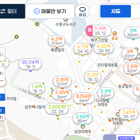
필터
매물만 보기
지도
11.5억
3억
'25. 12
155m²
4.2억
177m²
4.35억
6.7억
'20. 03
'24. 10
3억
도
92m²
56억
35.04억
. 11
2.5억
'18. 11
92m²
정
5.2억
0만
2.15억
'18. 12
127m²
1.4억
8
'18. 11
2.3억
2.45억
62m²
8,154만
96m²
2
36m²
2,000만
액
'22. 04
7.45억
2.65억
'25. 07
가
85m²
상업용건물