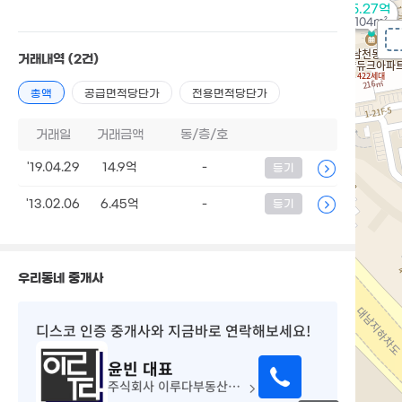
5.27억
104m²
거래내역
(2건)
총액
공급면적당단가
전용면적당단가
거래일
거래금액
동/층/호
'19.04.29
14.9억
-
등기
'13.02.06
6.45억
-
등기
우리동네 중개사
디스코 인증 중개사
와 지금바로 연락해보세요!
윤빈
대표
주식회사 이루다부동산중개법인