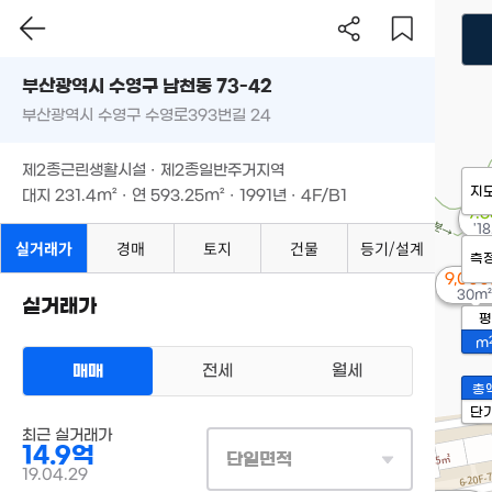
부산광역시 수영구 남천동 73-42
부산광역시 수영구 수영로393번길 24
제2종근린생활시설 · 제2종일반주거지역
지
대지
231.4m²
· 연
593.25m²
· 1991년 · 4F/B1
7.
'18
실거래가
경매
토지
건물
등기/설계
측
9,00
30m²
실거래가
평
m
매매
전세
월세
총
단
최근 실거래가
14.9억
단일면적
19.04.29