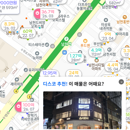
62m²
9000만원
582m²
/
연
593m²
4
36.7억
'26. 03
8.3억
'26. 02
60억
9억
'22. 07
'23. 04
4.3억
3.
112m²
'17
1.27억
28m²
4.4억
'15. 04
24억
12.95억
'21. 08
'13. 09
2.7억
디스코 추천!
이 매물은 어때요?
'26. 03
25
'23. 
월 60만
월 25만
0m²
2.63억
24m²
'12. 11
100억
2억
'26. 07
'15. 09
3.8억
9,255
'15. 05
'20. 0
3.44억
93m²