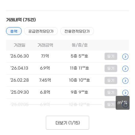
7,000만
43m²
거래내역
(75건)
3억
60m²
총액
공급면적당단가
전용면적당단가
5,000
거래일
거래금액
동/층/호
1.4억
36m²
58m²
'26.06.30
7.1억
5층 5**호
등기
'26.04.13
6.9억
11층 11**호
등기
1.89억
'08. 07
'26.02.28
7.45억
10층 10**호
등기
'25.09.30
6.8억
9층 9**호
등기
2.25억
75m²
m²
'25.07.05
6.9억
12층 12**호
등기
60억
30m
'26. 06
더보기 (
1/15
39억
)
'26. 03