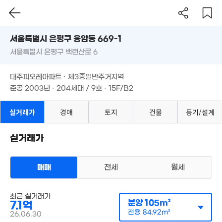
서울시 은평구 응암동 669-1
13.9억
'16. 09
서울특별시 은평구 백련산로 6
도로명
서울특별시 은평구 응암동 669-1
필터
매물 탐색
8.14억
대주피오레아파트 · 제3종일반주거지역
79m²
서울특별시 은평구 백련산로 6
준공 2003년 · 204세대 / 9호 · 15F/B2
000만
대주피오레아파트 · 제3종일반주거지역
9. 06
12.7억
준공 2003년 · 204세대 / 9호 · 15F/B2
'18. 04
실거래가
경매
토지
건물
등기/설계
월 10만
176m²
실거래가
1.7억
45m²
11억
'21. 02
매매
전세
월세
아파트
매매 7억 1000만원
실거래
최근 실거래가
3.8억
공급
105m²
/
전용
85m²
분양
105m²
7.1억
경매
계약일 '26. 06
45m²
전용
84.92m²
26.06.30