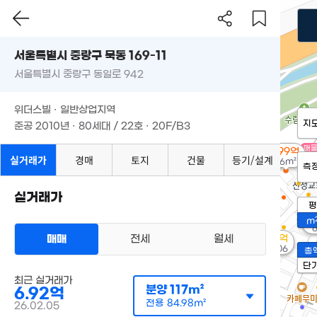
서울특별시 중랑구 묵동 169-11
서울특별시 중랑구 동일로 942
위더스빌 · 일반상업지역
지
준공 2010년 · 80세대 / 22호 · 20F/B3
매
1.99억
실거래가
경매
토지
건물
등기/설계
86m²
측
실거래가
평
3
m
매매
전세
월세
3.15억
'08. 06
총
단
최근 실거래가
분양
117m²
6.92억
전용
84.98m²
26.02.05