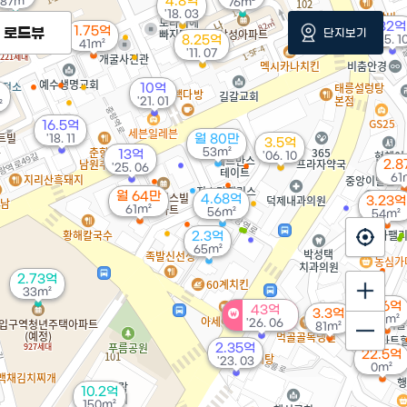
4.8억
87m²
76m²
'18. 03
32억
1.75억
로드뷰
단지보기
8.25억
'25. 1
41m²
'11. 07
10억
'21. 01
²
16.5억
'18. 11
월 80만
3.5억
53m²
13억
'06. 10
2.
'25. 06
61
월 64만
4.68억
3.23억
61m²
56m²
54m²
2.3억
65m²
2.73억
33m²
2.6억
43억
3.3억
73m²
'26. 06
81m²
2.35억
22.5억
'23. 03
0m²
10.2억
150m²