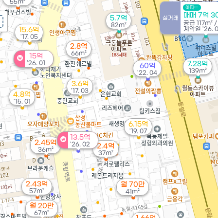
55m²
아파트
매매 7억 3
5.7억
실거래
공급
117m²
82m²
계약일 '26. 
15.6억
'17. 05
2.8억
66m²
15억
'26. 01
7.28억
60억
139m²
'22. 04
3.6억
'17. 03
4.8억
'15. 01
6.15억
'19. 07
13.5억
2.45억
'26. 02
2.4억
36m²
37m²
2.43억
월 70만
57m²
41m²
월 20만
67m²