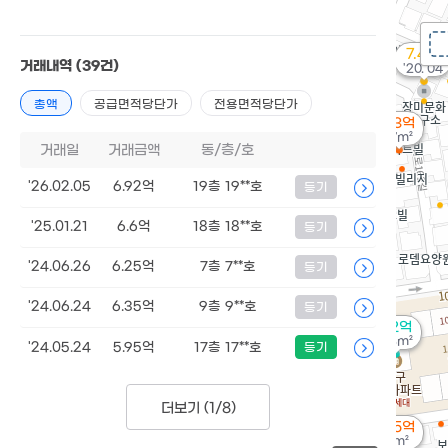
7.4억
거래내역
(39건)
'20. 04
총액
공급면적당단가
전용면적당단가
2.3억
37m²
거래일
거래금액
동/층/호
'26.02.05
6.92억
19층 19**호
등기
'25.01.21
6.6억
18층 18**호
등기
'24.06.26
6.25억
7층 7**호
등기
'24.06.24
6.35억
9층 9**호
등기
6.2억
105m²
'24.05.24
5.95억
17층 17**호
등기
더보기 (
1/8
)
2.45억
33m²