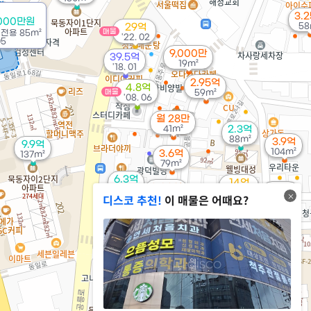
3.
000만원
58
29억
매물
/
전용
85m²
'22. 02
05
9,000만
39.5억
19m²
'18. 01
2.95억
4.8억
매물
59m²
'08. 06
월 28만
41m²
2.3억
88m²
3.9억
9.9억
104m²
3.6억
137m²
79m²
6.3억
14억
2.02억
81m²
9.5억
'20. 08
디스코 추천!
이 매물은 어때요?
46m²
'15. 09
18.24억
2.05억
'26. 03
47m²
6.45억
107m²
월 65만
월 30만
59m²
53m²
3.5억
2.7억
87m²