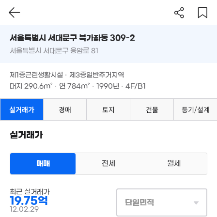
3.09억
월 50만
2.95억
61m²
1.55억
30m²
서울시 서대문구 북가좌동 309-2
63m²
41m²
3.5억
서울특별시 서대문구 응암로 81
도로명
55m²
서울특별시 서대문구 북가좌동 309-2
3.9
1.74억
필터
매물 탐색
3.55억
월 45만
제1종근린생활시설 · 제3종일반주거지역
76m
42m²
70m²
서울특별시 서대문구 응암로 81
54m²
대지
290.6m²
· 연
784m²
· 1990년 · 4F/B1
2.3억
58m²
제1종근린생활시설 · 제3종일반주거지역
2.8억
14.4억
대지
290.6m²
· 연
784m²
· 1990년 · 4F/B1
23.5억
매물
69m²
2.8억
'21. 06
'13. 02
47m²
실거래가
경매
토지
건물
등기/설계
2.03억
4.17억
34m²
78m²
실거래가
3.2억
1.6억
68m²
76m²
2.77억
매매
전세
월세
28억
68m²
2.4억
'12. 06
89m²
상업용건물
1.9억
최근 실거래가
매매 19억 7500만원
67m²
실거래
2.42억
19.75억
2.4
대지
291m²
/
연
784m²
단일면적
37m²
85m
계약일 '12. 02
12.02.29
9.8억