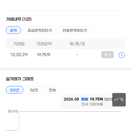
'13. 08
11.6억
3.9억
'20. 0
3.7억
2.5억
71m²
78m²
73m²
거래내역
(1건)
총액
공급면적당단가
전용면적당단가
.4억
2억
5.7억
8,500만
3m²
52m²
71m²
21m²
거래일
거래금액
동/층/호
1.4억
44m²
3억
1.95억
4.18억
'12.02.29
19.75억
-
등기
63m²
59m²
'19. 11
4.8억
'18. 08
6억
5. 10
6,900만
'23. 08
14억
19억
실거래가 그래프
'21. 10
'21. 05
21.7억
3년간
1년간
전체
'14. 04
9.3억
1.54억
'26. 07
2026.08
매매
19.75억
(2012.02)
m²
4.4
58m²
전세 거래없음
'16. 
100억
30m
39.5억
2.58억
'26. 06
'10. 11
9.6억
7.6억
'21. 08
68m²