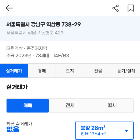
서울시 강남구 역삼동 738-29
499억
서울특별시 강남구 논현로 423
도로명
'26. 06
서울특별시 강남구 역삼동 738-29
필터
매물 탐색
더원역삼 · 준주거지역
서울특별시 강남구 논현로 423
준공 2023년 · 78세대 · 14F/B3
43억
월 2,999만
'11. 10
더원역삼 · 준주거지역
1,012m²
3.4억
준공 2023년 · 78세대 · 14F/B3
50m²
219억
실거래가
경매
토지
건물
등기/설계
'26. 06
382억
실거래가
'19. 08
2.18억
매물
37m²
매매
전세
월세
11.58억
아파트
'06. 04
월세 6400만원/42만원
실거래
1.6
최근 실거래가
공급
28m²
/
전용
18m²
매물
28m
분양
28m²
없음
계약일 '26. 06
전용
17.64m²
-
115억
매물