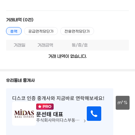
'20. 11
70억
매물
'25. 12
3.7억
32m²
거래내역
(0건)
월 7,480만
3.95억
1,598m²
40m²
월 1,243
총액
공급면적당단가
전용면적당단가
116억
'25. 04
매물
5.5억
'25. 08
0m²
거래일
거래금액
동/층/호
12억
42
매물
93m²
'21. 
44억
거래 내역이 없습니다.
'12. 10
84.2억
매물
'21. 12
월 1,240만
우리동네 중개사
351m²
104억
매물
104억
'19. 09
매물
'24. 08
디스코 인증 중개사
와 지금바로 연락해보세요!
37.5억
5억
'15. 03
m²
87m²
6.1억
96m²
문선태
대표
.5억
30m
. 02
5.3억
주식회사마이다스부동산중개법인역삼센터
96억
9억
매물
55m²
'15. 04
108m²