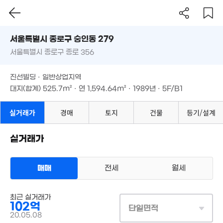
27억
3.7억
매물
'25. 03
30억
월 70만
'23. 09
서울시 종로구 숭인동 279
'26. 07
42m²
서울특별시 종로구 종로 356
도로명
11억
서울특별시 종로구 숭인동 279
필터
'25. 04
매물 탐색
94.5억
진선빌딩 · 일반상업지역
'15. 06
서울특별시 종로구 종로 356
대지(합계)
525.7m²
· 연
1,594.64m²
· 1989년 · 5F/B1
4.2억
3.
91m²
31
13.2억
'26. 02
진선빌딩 · 일반상업지역
3.29억
24.3억
43m²
대지(합계)
525.7m²
· 연
1,594.64m²
· 1989년 · 5F/B1
'18. 12
30억
'26. 07
월 170만
실거래가
경매
토지
건물
등기/설계
63m²
2.8억
53m²
실거래가
59억
'26. 07
매매
전세
월세
1,680만
'11. 08
최근 실거래가
상업용건물
102억
16억
단일면적
매매 102억
18억
실거래
'26. 07
20.05.08
'26. 07
대지
526m²
/
연
1,595m²
계약일 '20. 05