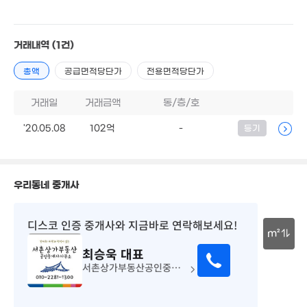
1.6억
10.2억
매물
33억
53m²
'22. 03
'26. 07
거래내역
(1건)
2.75억
64m²
35억
매물
'21. 01
총액
공급면적당단가
전용면적당단가
1.13억
28m²
거래일
거래금액
동/층/호
월 63만
44억
28m²
'26. 08
'20.05.08
102억
-
등기
월 60만
29m²
우리동네 중개사
1.79억
월 52만
1.51억
'19. 05
30m²
디스코 인증 중개사
와 지금바로 연락해보세요!
24m²
8억
m²
1.03억
'23. 09
최승욱
대표
28m²
30m
12.47억
서촌상가부동산공인중개사사무소
16.6억
'21. 04
'26. 04
6억
18.7억
'21. 02
'21. 07