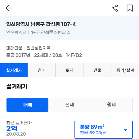
3.12억
1.8억
1.59억
'18. 04
8,600
인천시 남동구 간석동 107-4
111m²
67m²
72m²
45m²
인천광역시 남동구 간석로12번길 4
도로명
월 80만
1.15억
0m²
63m²
인천광역시 남동구 간석동 107-4
월 41만
필터
매물 탐색
3.3억
27m²
미래타운 · 일반상업지역
'16. 04
인천광역시 남동구 간석로12번길 4
준공 2017년 · 22세대 / 28호 · 14F/B2
11.1억
11.8억
'17. 04
1.3억
'25. 04
50m²
미래타운 · 일반상업지역
5억
'24. 09
준공 2017년 · 22세대 / 28호 · 14F/B2
3.6억
7.8
1.95억
'15. 04
'21. 1
123m²
실거래가
경매
토지
건물
등기/설계
1.13억
53m²
3.65억
'20. 10
1.5억
실거래가
1.55억
41m²
40m²
1.15억
4.28억
63m²
3.46억
1.3억
'19. 08
0m²
매매
46m²
전세
월세
아파트
매매 1억 5900만원
최근 실거래가
실거래
분양
89m²
2억
공급
67m²
/
전용
46m²
계약일 '26. 05
2.3억
전용
59.03m²
20.08.20
경매
81m²