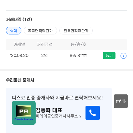
15억
'22. 01
1.8억
1.4억
66m²
69m²
거래내역
(1건)
9,000만
총액
공급면적당단가
전용면적당단가
42m²
2.38억
거래일
거래금액
동/층/호
경매
96m²
'20.08.20
2억
8층 8**호
등기
3.6억
79m²
2.02억
우리동네 중개사
63m²
7,100만
31m²
디스코 인증 중개사
와 지금바로 연락해보세요!
m²
김동화
대표
2.3억
30m
피에이공인중개사사무소
78m²
월 23만
6,300만
0m²
36m²