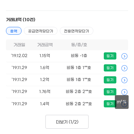
1.35억
55m²
1억
65m²
43m²
2.55억
51m²
1.3억
거래내역
(10건)
41m²
1.3억
59m²
1.45억
8,700만
1.75억
총액
공급면적당단가
전용면적당단가
54m²
36m²
56m²
1.2억
1.65억
거래일
거래금액
동/층/호
43m²
2.4억
1.8억
66m²
72m²
41m²
'19.12.02
1.15억
비동 -1층
1.43억
6,500만
등기
57m²
38m²
6,500만
1.67억
33m²
59m²
'19.11.29
1.6억
비동 1층 1**호
등기
6,350만
45m²
9,0
7,000만
'19.11.29
1.2억
비동 1층 1**호
39
등기
40m²
1.2억
2.58억
49m²
'19.11.29
1.76억
비동 2층 2**호
1.15억
등기
65m²
2.18억
0m²
매물
1.35억
51m²
1.1억
0m²
m²
'19.11.29
1.4억
비동 2층 2**호
등기
2억
45m²
81m²
2.33억
30m
7,500만
55m²
59억
36m²
1.6억
더보기 (
1/2
)
2m²
48m²