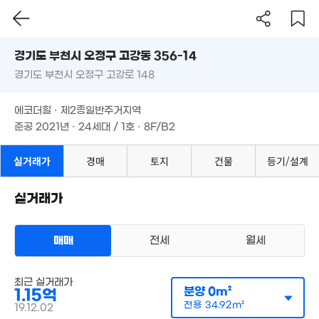
경기도 부천시 오정구 고강동 356-14
경기도 부천시 오정구 고강로 148
도로명
경기도 부천시 오정구 고강동 356-14
필터
매물 탐색
에코더힐 · 제2종일반주거지역
경기도 부천시 오정구 고강로 148
준공 2021년 · 24세대 / 1호 · 8F/B2
.7억
3.27억
0. 09
'10. 12
에코더힐 · 제2종일반주거지역
6.08억
'15. 08
준공 2021년 · 24세대 / 1호 · 8F/B2
14.
6,126만
'21. 
실거래가
경매
토지
건물
'10. 12
등기/설계
실거래가
4.5억
8억
'13. 10
'24. 07
매매
전세
월세
아파트
1.15억
매매 1억 1500만원
50m²
실거래
최근 실거래가
1.2억
공급
0m²
/
전용
35m²
1.1
분양
0m²
1.15억
계약일 '19. 12
0m²
42m
전용
34.92m²
19.12.02
1.32억