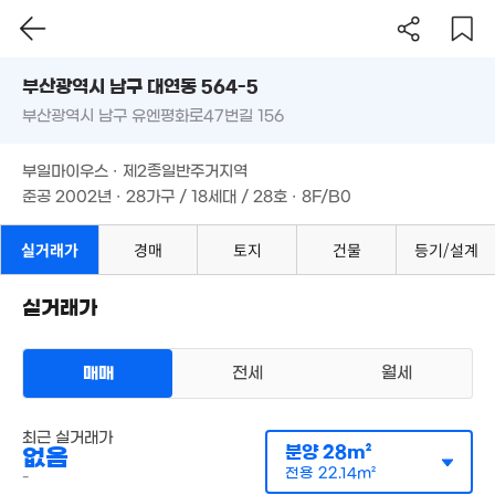
1.53억
74m²
부산시 남구 대연동 564-5
14억
'23. 03
17억
부산광역시 남구 유엔평화로47번길 156
도로명
'23. 11
월 24만
부산광역시 남구 대연동 564-5
필터
매물 탐색
24m²
2.22억
부일마이우스 · 제2종일반주거지역
부산광역시 남구 유엔평화로47번길 156
'10. 02
3.7억
준공 2002년 · 28가구 / 18세대 / 28호 · 8F/B0
'22. 06
월 54만
부일마이우스 · 제2종일반주거지역
21m²
준공 2002년 · 28가구 / 18세대 / 28호 · 8F/B0
 50만
1.19억
1.8억
38m²
73m²
82m²
실거래가
경매
토지
건물
등기/설계
월 36만
1.68억
16m²
85m²
실거래가
3.75억
'12. 03
월 41만
8.85억
39m²
매매
전세
월세
'10. 03
,300만
62m²
2,082만
다세대
'26. 05
최근 실거래가
월세 700만원/36만원
월 40만
실거래
분양
28m²
없음
월 18만
공급
38m²
/
전용
30m²
30m²
33m²
계약일 '26. 06
전용
22.14m²
-