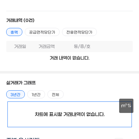
5,250만
73만
2.92억
22m²
'15. 07
'10. 11
거래내역
(0건)
총액
공급면적당단가
전용면적당단가
8억
2억
'08. 07
0m²
거래일
거래금액
동/층/호
319만
1.9억
'15. 09
5.03억
거래 내역이 없습니다.
82m²
4.43억
'15. 05
'07. 04
실거래가 그래프
3년간
1년간
전체
m²
6.5억
차트에 표시할 거래내역이 없습니다.
'24. 08
30m