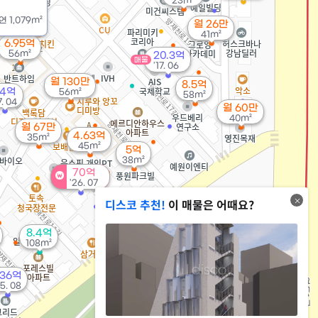
23m²
연
1,079m²
월 26만
41m²
6.95억
56m²
20.3억
매물
'17. 06
월 130만
8.5억
24억
56m²
58m²
7. 04
월 60만
40m²
월 67만
4.63억
35m²
45m²
5억
38m²
70억
'26. 07
디스코 추천!
이 매물은 어때요?
8.4억
108m²
36억
25. 08