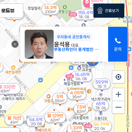
650억
'26. 08
14.3억
로드뷰
건물보기
210m²
15.47억
155.4억
매물
187m²
'18. 08
13.9억
144m²
우리동네 공인중개사
55억
윤석용
대표
'07. 01
부동산파인더 중개법인 (주)
140억
매물
87.5억
'26. 02
매물
'21. 02
억
16.65억
매물
'06. 08
59.9억
'18. 11
월 330만
243m²
4.05억
5억
35m²
55m²
65억
7.5억
'18. 06
82m²
월 129만
월 76만
54.5억
62m²
41m²
'20. 08
56.79억
매물
1.33억
'20. 06