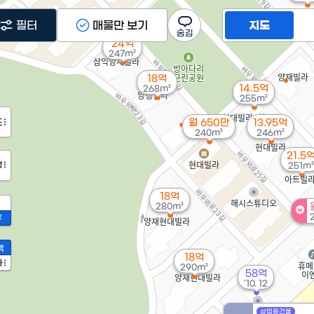
필터
매물만 보기
지도
24억
247m²
18억
14.5억
268m²
255m²
도
월 650만
13.95억
240m²
246m²
21.5
정
251m²
18억
280m²
2
액
18억
가
290m²
58억
'10. 12
상업용건물