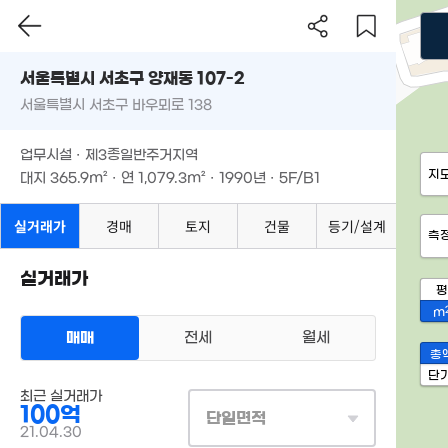
서울특별시 서초구 양재동 107-2
서울특별시 서초구 바우뫼로 138
업무시설 · 제3종일반주거지역
지
대지
365.9m²
· 연
1,079.3m²
· 1990년 · 5F/B1
실거래가
경매
토지
건물
등기/설계
측
실거래가
평
m
매매
전세
월세
총
단
최근 실거래가
100억
단일면적
21.04.30