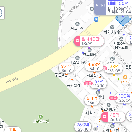
매매 100억
실거래
대지
366m²
/
계약일 '21. 04
월 440만
'1
172m²
4.63억
3.4억
28억
54m²
매물
36m²
'23. 08
67억
매물
'20. 10
100억
5.4억
매물
'26. 04
45m²
2
45억
'
'26. 07
76.9억
'25. 10
11억