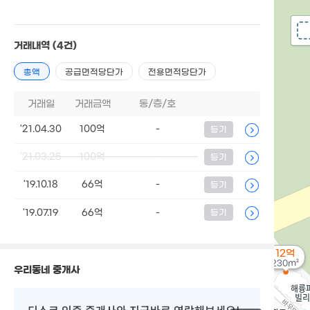
거래내역
(4건)
총액
공급면적당단가
전용면적당단가
거래일
거래금액
동/층/호
'21.04.30
100억
-
등기
'21.03.25
100억
-
등기
'19.10.18
66억
-
등기
'19.07.19
66억
-
등기
12억
230m²
우리동네 중개사
디스코 인증 중개사
와 지금바로 연락해보세요!