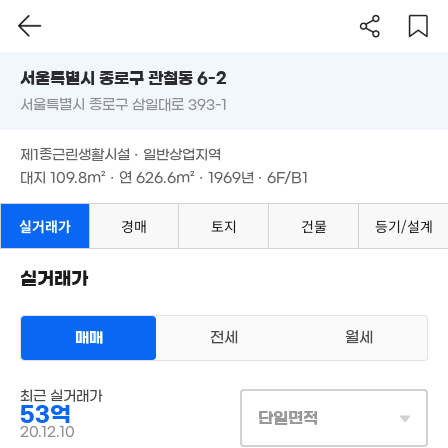
서울시 종로구 관철동 6-2
서울특별시 종로구 삼일대로 393-1
도로명
서울특별시 종로구 관철동 6-2
필터
매물 탐색
제1종근린생활시설 · 일반상업지역
서울특별시 종로구 삼일대로 393-1
대지
109.8m²
· 연
626.6m²
· 1969년 · 6F/B1
5.65억
'18. 06
360억
제1종근린생활시설 · 일반상업지역
'20. 12
511.08억
대지
109.8m²
· 연
626.6m²
· 1969년 · 6F/B1
'22. 06
36.53억
'21. 04
실거래가
경매
토지
건물
등기/설계
5.2억
2.97억
2.3억
'19. 12
'22. 06
'20. 09
실거래가
매매
전세
월세
매물가 보기
상업용건물
272억
최근 실거래가
300억
매물
매매 53억
'19. 05
53억
실거래
'26. 08
단일면적
대지
110m²
/
연
627m²
20.12.10
계약일 '20. 12