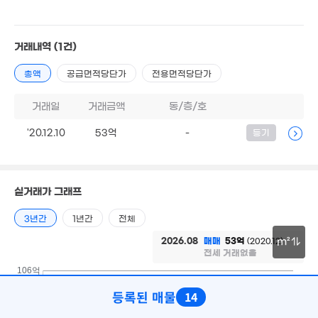
60억
거래내역
(1건)
'21. 10
115억
480억
'24. 02
'26. 07
총액
공급면적당단가
전용면적당단가
10억
'24. 02
거래일
거래금액
동/층/호
52.5억
30억
매물
27.7억
'12. 07
'26. 07
매물
'18. 10
'20.12.10
53억
-
등기
180억
11.19억
'26. 04
3,939.1억
'10. 06
'21. 05
200억
실거래가 그래프
'26. 08
3년간
1년간
전체
2026.08
매매
53억
(2020.12)
m²
전세 거래없음
30m
106억
등록된 매물
14