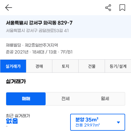
65m
'15. 07
1.99억
서울시 강서구 화곡동 829-7
74m²
1.65억
1.65억
66m²
서울특별시 강서구 곰달래로53길 41
도로명
48m²
2.98억
서울특별시 강서구 화곡동 829-7
필터
매물 탐색
2.75억
4억
24m²
재룡빌딩 · 제2종일반주거지역
48m²
90m²
서울특별시 강서구 곰달래로53길 41
준공 2021년 · 18세대 / 13호 · 7F/B1
1.71억
52m²
2.3억
1.2억
월 67만
재룡빌딩 · 제2종일반주거지역
37m²
1.8억
0m²
52m²
준공 2021년 · 18세대 / 13호 · 7F/B1
53m²
3.1억
2.68억
77m²
월 10만
66m²
실거래가
경매
토지
건물
등기/설계
35m²
1.55억
1.8억
65m²
1.37억
61m²
1.8억
2.2
실거래가
0m²
2.95억
32m²
66m
'06. 09
.88억
3m²
1.7억
1.2억
매매
전세
월세
1.03억
6.95억
57m²
44m²
51m²
'11. 09
7.3억
다세대
'17. 07
1.4억
최근 실거래가
월세 2억/54만원
분양
35m²
없음
36m²
실거래
1.6억
공급
64m²
/
전용
54m²
34억
전용
29.97m²
-
계약일 '26. 01
61m²
'26. 07