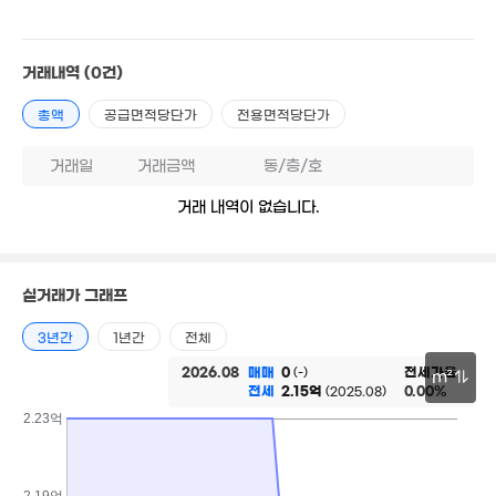
4.3억
'15. 05
4.8억
거래내역
(0건)
46m²
80억
3.1억
'25. 12
44m²
총액
공급면적당단가
전용면적당단가
거래일
거래금액
동/층/호
43억
1.5억
16
36.3억
거래 내역이 없습니다.
'26. 06
71m²
'26
'17. 12
2.6억
35억
77m²
'26. 06
17.3억
2.6억
매물
23.5억
실거래가 그래프
'15. 04
경매
49m²
'22. 10
8.1억
'18. 05
3년간
1년간
전체
25억
47억
2.73억
'26. 05
2026.08
매매
0
전세가율
(-)
m²
'24. 03
59m²
전세
2.15억
0.00%
(2025.08)
30m
2.23억
22.18억
'21. 11
2.95억
56m²
2.19억