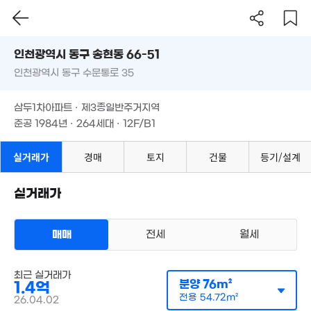
'21. 03
,600만
66m²
인천시 동구 송현동 66-51
인천광역시 동구 수문통로 35
도로명
9,800만
인천광역시 동구 송현동 66-51
필터
매물 탐색
51m²
삼두1차아파트 · 제3종일반주거지역
6,000만
인천광역시 동구 수문통로 35
준공 1984년 · 264세대 · 12F/B1
'08. 06
1.32억
66m²
삼두1차아파트 · 제3종일반주거지역
5,700만
'13. 06
준공 1984년 · 264세대 · 12F/B1
6.2억
1.7억
5,000만
1억
1.5억
'23. 06
62m²
'12. 02
'13. 11
54m²
실거래가
경매
토지
건물
등기/설계
7,950만
'24. 07
35
2.3억
실거래가
5,000만
'12.
'21. 02
'23. 06
1.92억
'25. 03
2억
매매
전세
월세
2.36억
59m²
600만
'17. 02
'20. 12
1억
64m²
최근 실거래가
아파트
분양
76m²
1.4억
매매 1억 4000만원
1.1억
실거래
전용
54.72m²
26.04.02
공급
76m²
/
전용
55m²
'14. 04
계약일 '26. 04