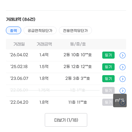
52억
6. 12
7,562만
'22. 06
거래내역
(86건)
8,000만
총액
공급면적당단가
전용면적당단가
'21. 09
21.5억
매물
'23. 07
거래일
거래금액
동/층/호
8,000만
15.6억
3,653만
'21. 07
'20. 12
'24. 10
'26.04.02
1.4억
2동 10층 10**호
등기
1.05억
'23. 12
'25.02.18
1.5억
2동 12층 12**호
등기
6,670만
1.82억
2,000만
1.3억
'20. 02
'25. 05
'15. 01
21. 06
'23.06.07
1.8억
2동 3층 3**호
등기
3억
'22.05.09
1.75억
1층 1**호
1.47억
등기
'18. 02
63m²
1.32억
'24. 01
m²
2.45억
'22.04.20
1.8억
11층 11**호
등기
'13. 02
1.99억
30m
'22. 05
1.3억
월 11만
더보기 (
1/18
)
'25. 11
47m²